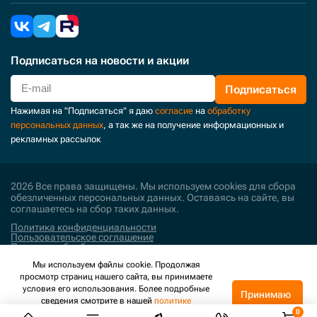
Подписаться
на новости и акции
Подписаться
Нажимая на "Подписаться" я даю
согласие
на
обработку
персональных данных
, а так же на получение информационных и
рекламных рассылок
2026 Все права защищены. Мы используем cookies для сбора
обезличенных персональных данных. Оставаясь на сайте, вы
соглашаетесь на сбор таких данных.
Политика конфиденциальности
Пользовательское соглашение
Политика обработки персональных данных
Мы используем файлы cookie. Продолжая
Поддержка и развитие
просмотр страниц нашего сайта, вы принимаете
условия его использования. Более подробные
Принимаю
сведения смотрите в нашей
политике
конфиденциальности
.