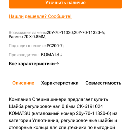
Уточнить наличие
+7 (499) 394-50-93
Нашли дешевле? Сообщите!
Возможные замены
20Y-70-11320;
20Y-70-11320-6;
Размер 70 X 0.8MM;
Подходит к технике:
PC200-7;
KOMATSU
Производитель:
Все характеристики
Описание
Характеристики
Совместимость
Д
Компания Спецмашинери предлагает купить
Шайба регулировочная 0,8мм СК-6191024
KOMATSU (каталожный номер 20y-70-11320-6) из
категории Уплотнения, регулировочные шайбы и
стопорные кольца для спецтехники по выгодной