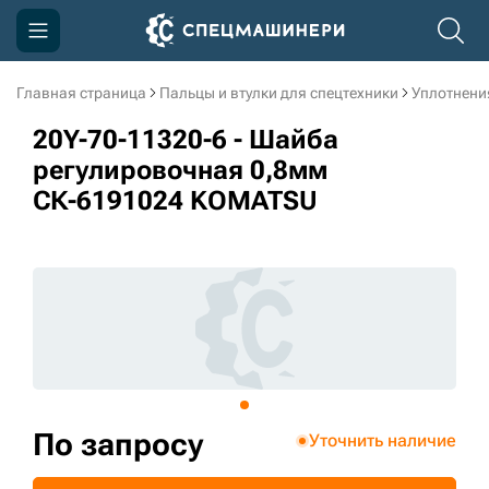
Главная страница
Пальцы и втулки для спецтехники
Уплотнени
Компания
20Y-70-11320-6 - Шайба
Акции
регулировочная 0,8мм
СК-6191024 KOMATSU
Доставка и оплата
Информация
Контакты
3D тур по производству
3D тур по складам
По запросу
Уточнить наличие
sksale@skdst.ru