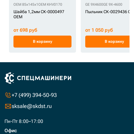
OEM 85x145x1
OEM KHV0170
GE 9X4600
GE 9X-4600
Шайба 1,2мм СК-0000497
Пыльник СК-0029436 GE
OEM
от 698 руб
от 1 050 руб
В корзину
В корзину
+7 (499) 394-50-93
sksale@skdst.ru
Пн-Пт 8:00–17:00
Офис