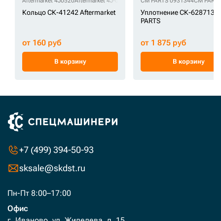
Aftermarket 4J0520
Aftermarket 4J-0520
CM PARTS 0931344
CM PARTS
Кольцо СК-41242 Aftermarket
Уплотнение СК-6287136
PARTS
от 160 руб
от 1 875 руб
В корзину
В корзину
+7 (499) 394-50-93
sksale@skdst.ru
Пн-Пт 8:00–17:00
Офис
г. Иваново, ул. Жиделева, д. 15