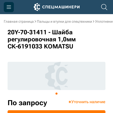
Главная страница
Пальцы и втулки для спецтехники
Уплотнени
Компания
20Y-70-31411 - Шайба
Акции
регулировочная 1,0мм
СК-6191033 KOMATSU
Доставка и оплата
Информация
Контакты
3D тур по производству
3D тур по складам
По запросу
Уточнить наличие
sksale@skdst.ru