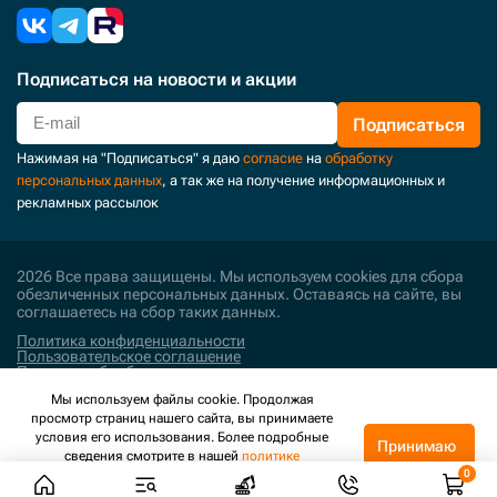
Подписаться
на новости и акции
Подписаться
Нажимая на "Подписаться" я даю
согласие
на
обработку
персональных данных
, а так же на получение информационных и
рекламных рассылок
2026 Все права защищены. Мы используем cookies для сбора
обезличенных персональных данных. Оставаясь на сайте, вы
соглашаетесь на сбор таких данных.
Политика конфиденциальности
Пользовательское соглашение
Политика обработки персональных данных
Мы используем файлы cookie. Продолжая
Поддержка и развитие
просмотр страниц нашего сайта, вы принимаете
условия его использования. Более подробные
Принимаю
сведения смотрите в нашей
политике
конфиденциальности
.