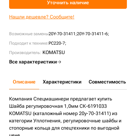
Уточнить наличие
+7 (499) 394-50-93
Нашли дешевле? Сообщите!
Возможные замены
20Y-70-31411;
20Y-70-31411-6;
Подходит к технике:
PC220-7;
KOMATSU
Производитель:
Все характеристики
Описание
Характеристики
Совместимость
Д
Компания Спецмашинери предлагает купить
Шайба регулировочная 1,0мм СК-6191033
KOMATSU (каталожный номер 20y-70-31411) из
категории Уплотнения, регулировочные шайбы и
стопорные кольца для спецтехники по выгодной
цене.