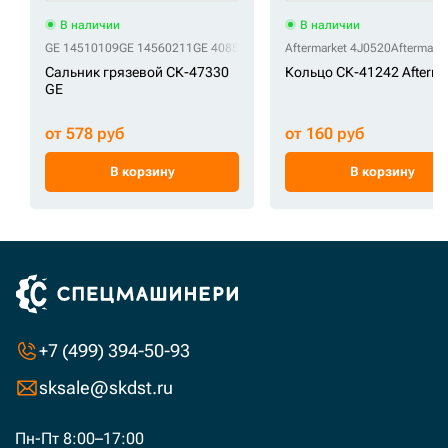
В наличии
В наличии
GE 14510109
GE 14560211
GE 4085479
GE S700-110208
Aftermarket 4J0520
GE VOE1451010
Aftermark
Сальник грязевой СК-47330
Кольцо СК-41242 Afterma
GE
от 578 руб
от 160 руб
В корзину
В корзину
+7 (499) 394-50-93
sksale@skdst.ru
Пн-Пт 8:00–17:00