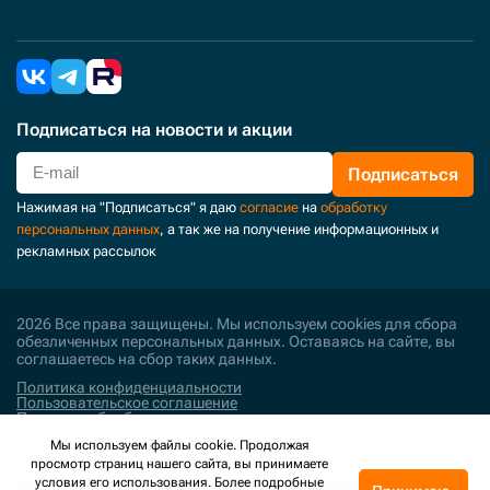
Подписаться
на новости и акции
Подписаться
Нажимая на "Подписаться" я даю
согласие
на
обработку
персональных данных
, а так же на получение информационных и
рекламных рассылок
2026 Все права защищены. Мы используем cookies для сбора
обезличенных персональных данных. Оставаясь на сайте, вы
соглашаетесь на сбор таких данных.
Политика конфиденциальности
Пользовательское соглашение
Политика обработки персональных данных
Мы используем файлы cookie. Продолжая
Поддержка и развитие
просмотр страниц нашего сайта, вы принимаете
условия его использования. Более подробные