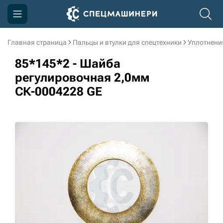
Главная страница
Пальцы и втулки для спецтехники
Уплотнени
Компания
85*145*2 - Шайба
Акции
регулировочная 2,0мм
СК-0004228 GE
Доставка и оплата
Информация
Контакты
3D тур по производству
3D тур по складам
sksale@skdst.ru