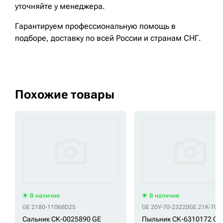
уточняйте у менеджера.
Гарантируем профессиональную помощь в
подборе, доставку по всей России и странам СНГ.
Похожие товары
В наличии
В наличии
GE 2180-1106BD25
GE 20Y-70-23220
GE 21K-70-
Сальник СК-0025890 GE
Пыльник СК-6310172 GE