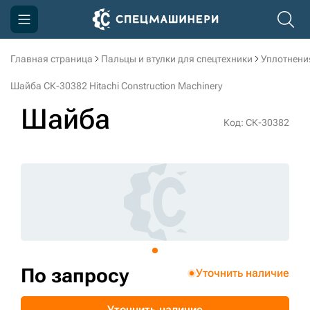
Главная страница
Пальцы и втулки для спецтехники
Уплотнени
Компания
Шайба СК-30382 Hitachi Construction Machinery
Акции
Шайба
Код: СК-30382
Доставка и оплата
Информация
Контакты
3D тур по производству
3D тур по складам
По запросу
Уточнить наличие
sksale@skdst.ru
Уточнить наличие