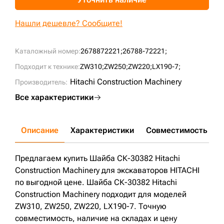
+7 (499) 394-50-93
Нашли дешевле? Сообщите!
Каталожный номер:
2678872221;
26788-72221;
Подходит к технике:
ZW310;
ZW250;
ZW220;
LX190-7;
Hitachi Construction Machinery
Производитель:
Все характеристики
Описание
Характеристики
Совместимость
Д
Предлагаем купить Шайба СК-30382 Hitachi
Construction Machinery для экскаваторов HITACHI
по выгодной цене. Шайба СК-30382 Hitachi
Construction Machinery подходит для моделей
ZW310, ZW250, ZW220, LX190-7. Точную
совместимость, наличие на складах и цену