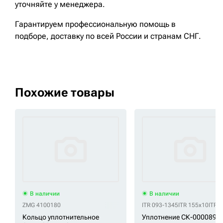
уточняйте у менеджера.
Гарантируем профессиональную помощь в
подборе, доставку по всей России и странам СНГ.
Похожие товары
В наличии
В наличии
ZMG 4100180
ITR 093-1345
ITR 155x10
ITR 
Кольцо уплотнительное
Уплотнение СК-0000895 