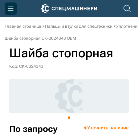
Главная страница
Пальцы и втулки для спецтехники
Уплотнени
Компания
Шайба стопорная СК-0024343 OEM
Акции
Шайба стопорная
Доставка и оплата
Код: СК-0024343
Информация
Контакты
3D тур по производству
3D тур по складам
По запросу
Уточнить наличие
sksale@skdst.ru