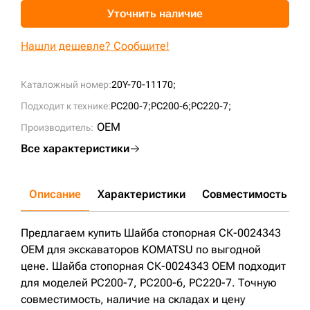
Уточнить наличие
+7 (499) 394-50-93
Нашли дешевле? Сообщите!
Каталожный номер:
20Y-70-11170;
Подходит к технике:
PC200-7;
PC200-6;
PC220-7;
OEM
Производитель:
Все характеристики
Описание
Характеристики
Совместимость
Д
Предлагаем купить Шайба стопорная СК-0024343
OEM для экскаваторов KOMATSU по выгодной
цене. Шайба стопорная СК-0024343 OEM подходит
для моделей PC200-7, PC200-6, PC220-7. Точную
совместимость, наличие на складах и цену