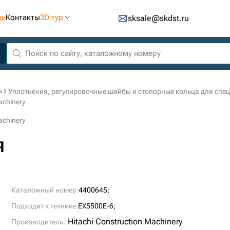
Контакты
3D тур
ии
sksale@skdst.ru
и
Уплотнения, регулировочные шайбы и стопорные кольца для спе
achinery
achinery
я
Каталожный номер:
4400645;
Подходит к технике:
EX5500E-6;
Hitachi Construction Machinery
Производитель: