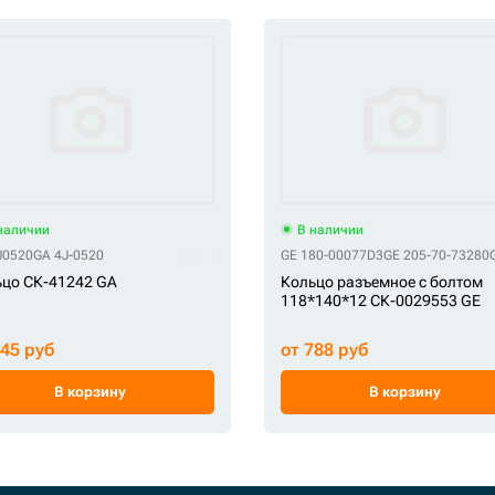
наличии
В наличии
1-3051
J0520
GA 4J-0520
GE 180-00077D3
GE 205-70-73280
цо СК-41242 GA
Кольцо разъемное с болтом
118*140*12 СК-0029553 GE
145 руб
от 788 руб
В корзину
В корзину