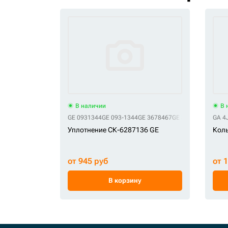
В наличии
В 
GE 0931344
GE 093-1344
GE 3678467
GE 367-8467
GE E16
GA 4
Уплотнение СК-6287136 GE
Коль
от 945 руб
от 
В корзину