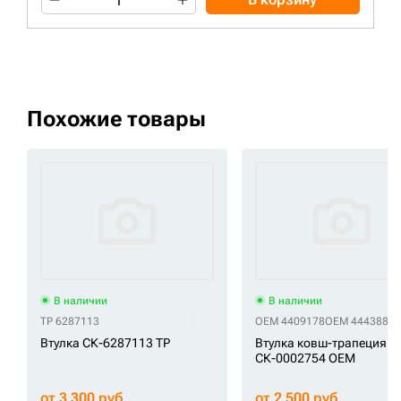
Похожие товары
В наличии
В наличии
TP 6287113
OEM 4409178
OEM 4443882
Втулка СК-6287113 TP
Втулка ковш-трапеция
СК-0002754 OEM
от 3 300 руб
от 2 500 руб