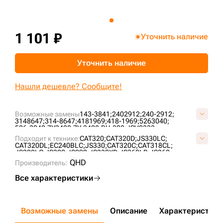
+7 (499) 394-50-93
1 101 ₽
Уточнить наличие
Уточнить наличие
Нашли дешевле? Сообщите!
Возможные замены
143-3841;
2402912;
240-2912;
3148647;
314-8647;
4181969;
418-1969;
5263040;
526-3040;
7Y3428;
7Y-3428;
BU-308;
JSV0333;
Подходит к технике:
CAT320;
CAT320D;
JS330LC;
CAT320DL;
EC240BLC;
JS330;
CAT320C;
CAT318CL;
JS300LC;
JS300;
JS290;
JS330XD;
JS360LR;
JS360;
EC240B;
EC250DL;
QHD
Производитель:
Все характеристики
Возможные замены
Описание
Характеристики