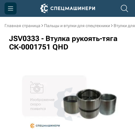
Главная страница
Пальцы и втулки для спецтехники
Втулки для
Компания
JSV0333 - Втулка рукоять-тяга
Акции
СК-0001751 QHD
Доставка и оплата
Информация
Контакты
3D тур по производству
3D тур по складам
sksale@skdst.ru