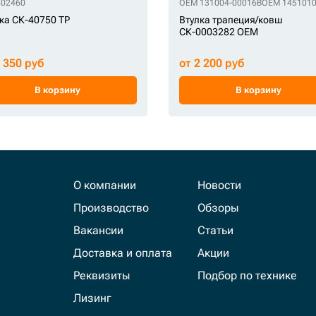
402460
OEM 131004-00016B
OEM 145101
ка СК-40750 TP
Втулка трапеция/ковш
СК-0003282 OEM
2 350 руб
от 2 200 руб
В корзину
В корзину
О компании
Новости
Производство
Обзоры
Вакансии
Статьи
Доставка и оплата
Акции
Реквизиты
Подбор по технике
Лизинг