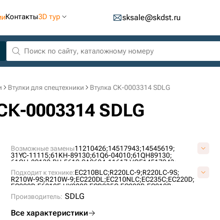
Контакты
3D тур
ии
sksale@skdst.ru
и
Втулки для спецтехники
Втулка СК-0003314 SDLG
 СК-0003314 SDLG
Возможные замены
11210426;
14517943;
14545619;
31YC-11115;
61KH-89130;
61Q6-04010;
61QH89130;
61QH-89130;
BU-5619;
SA9624-11617;
VOE14517943;
VOE14545619;
Подходит к технике:
EC210BLC;
R220LC-9;
R220LC-9S;
R210W-9S;
R210W-9;
EC220DL;
EC210NLC;
EC235C;
EC220D;
EC200D;
E6210F;
HX220S;
ECR235C;
EC200B;
EC210B;
SDLG
Производитель:
Все характеристики