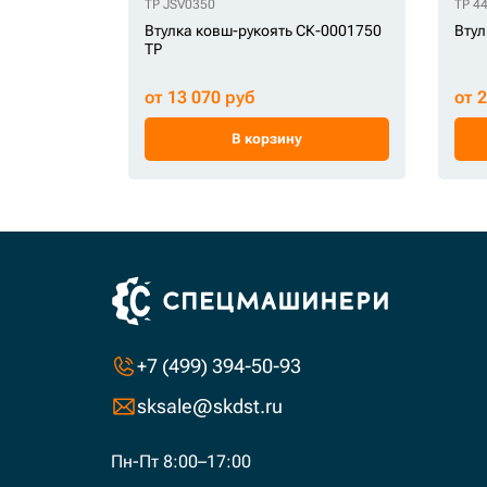
TP JSV0350
TP 4
Втулка ковш-рукоять СК-0001750
Втул
TP
от 13 070 руб
от 
В корзину
+7 (499) 394-50-93
sksale@skdst.ru
Пн-Пт 8:00–17:00