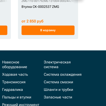
02
OEM 14517186
ZMG 110-00179
OEM 14517236
OEM 14727791
ZMG 131004-00024A
OEM 14880988
ZMG 2110-1318A
OEM 2110-1378A
HS 4409178
ZMG K100
Втулка СК-0002537 ZMG
Втулка СК-
от 2 850 руб
от 2 100 
В корзину
Навесное
Электрическая
оборудование
система
Ходовая часть
Система охлаждения
Трансмиссия
Система смазки
Гидравлика
Шланги и трубки
Пальцы и втулки
Запасные части
Режущий инструмент