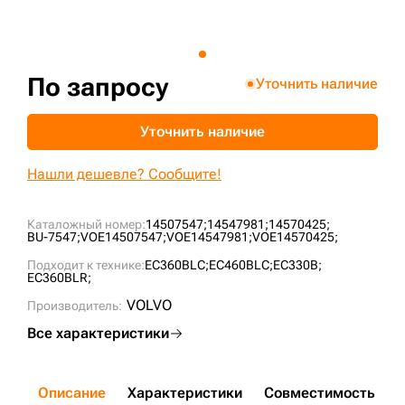
+7 (499) 394-50-93
По запросу
Уточнить наличие
Уточнить наличие
Нашли дешевле? Сообщите!
Каталожный номер:
14507547;
14547981;
14570425;
BU-7547;
VOE14507547;
VOE14547981;
VOE14570425;
Подходит к технике:
EC360BLC;
EC460BLC;
EC330B;
EC360BLR;
VOLVO
Производитель:
Все характеристики
Описание
Характеристики
Совместимость
Д