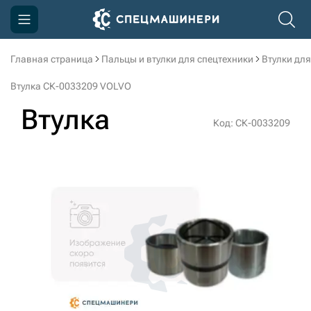
Главная страница
Пальцы и втулки для спецтехники
Втулки для
Компания
Втулка СК-0033209 VOLVO
Акции
Втулка
Код: СК-0033209
Доставка и оплата
Информация
Контакты
3D тур по производству
3D тур по складам
sksale@skdst.ru