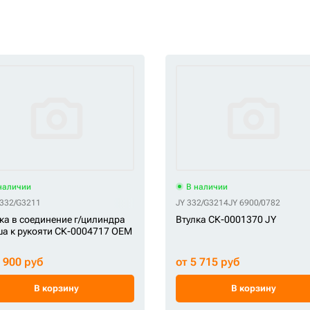
наличии
В наличии
ket 1413806
332/G3211
Aftermarket 141-3806
Aftermarket 14512697
JY 332/G3214
Aftermarket 14515418
JY 6900/0782
Aft
ка в соединение г/цилиндра
Втулка СК-0001370 JY
а к рукояти СК-0004717 OEM
2 900 руб
от 5 715 руб
В корзину
В корзину