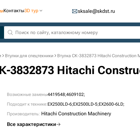
Контакты
3D тур
ии
sksale@skdst.ru
и
Втулки для спецтехники
Втулка СК-3832873 Hitachi Construction 
К-3832873 Hitachi Constru
Возможные замены
4419548;
4609102;
Подходит к технике:
EX2500LD-6;
EX2500LD-5;
EX2600-6LD;
Hitachi Construction Machinery
Производитель:
Все характеристики