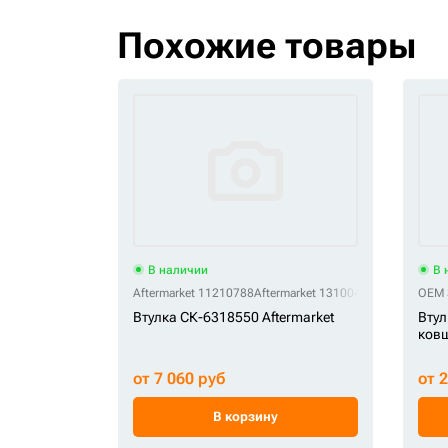
Похожие товары
В наличии
В 
Aftermarket 11210788
Aftermarket 131004-00249
Aftermar
OEM 
Втулка СК-6318550 Aftermarket
Втул
ковш
от 7 060 руб
от 
В корзину