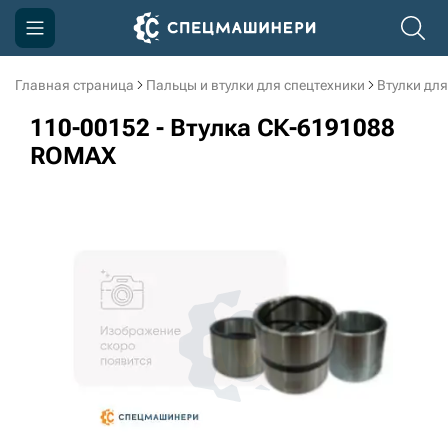
Главная страница
Пальцы и втулки для спецтехники
Втулки для
Компания
110-00152 - Втулка СК-6191088
Акции
ROMAX
Доставка и оплата
Информация
Контакты
3D тур по производству
3D тур по складам
sksale@skdst.ru