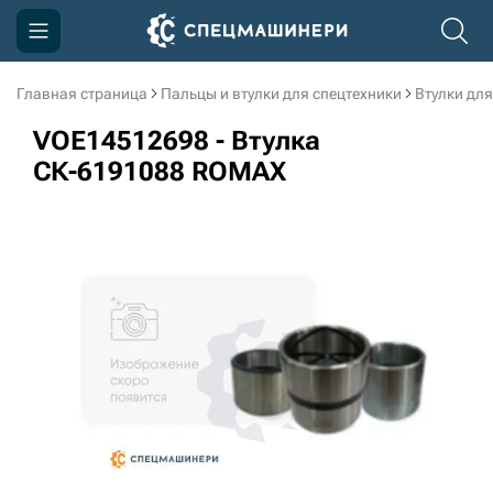
Главная страница
Пальцы и втулки для спецтехники
Втулки для
Компания
VOE14512698 - Втулка
Акции
СК-6191088 ROMAX
Доставка и оплата
Информация
Контакты
3D тур по производству
3D тур по складам
sksale@skdst.ru