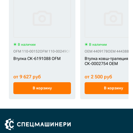
В наличии
В наличии
OFM 110-00152
OFM 110-00249
OFM 11210787
OEM 4409178
OFM 1289884
OEM 4443882
OFM 128-9
Втулка СК-6191088 OFM
Втулка ковш-трапеция
СК-0002754 OEM
от 9 627 руб
от 2 500 руб
В корзину
В корзину