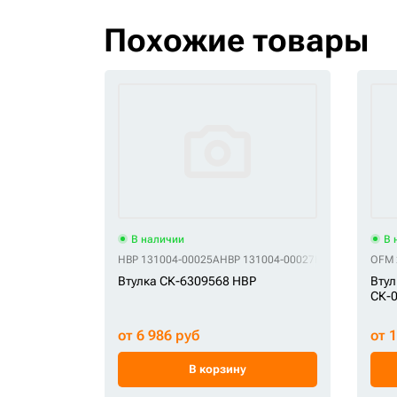
Похожие товары
В наличии
В 
HBP 131004-00025A
HBP 131004-00027
HBP 2110-1360
OFM 
Втулка СК-6309568 HBP
Втул
СК-
от 6 986 руб
от 
В корзину