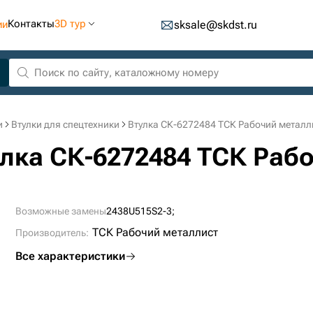
Контакты
3D тур
ии
sksale@skdst.ru
и
Втулки для спецтехники
Втулка СК-6272484 ТСК Рабочий металл
улка СК-6272484 ТСК Раб
Возможные замены
2438U515S2-3;
ТСК Рабочий металлист
Производитель:
Все характеристики