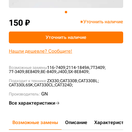
+7 (499) 394-50-93
150 ₽
Уточнить наличие
Уточнить наличие
Нашли дешевле? Сообщите!
Возможные замены
116-7409;
2114-1849A;
7T3409;
7T-3409;
8E8409;
8E-8409;
J400;
SX-8E8409;
Подходит к технике:
ZX330;
CAT330B;
CAT330BL;
CAT330L6SK;
CAT330СL;
CAT324D;
GN
Производитель:
Все характеристики
Возможные замены
Описание
Характеристики