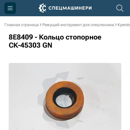
Главная страница
Режущий инструмент для спецтехники
Крепё
Компания
8E8409 - Кольцо стопорное
Акции
СК-45303 GN
Доставка и оплата
Информация
Контакты
3D тур по производству
3D тур по складам
sksale@skdst.ru