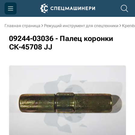
Главная страница
Режущий инструмент для спецтехники
Крепё
Компания
09244-03036 - Палец коронки
Акции
СК-45708 JJ
Доставка и оплата
Информация
Контакты
3D тур по производству
3D тур по складам
sksale@skdst.ru