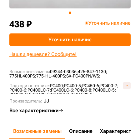
+7 (499) 394-50-93
438 ₽
Уточнить наличие
Уточнить наличие
Нашли дешевле? Сообщите!
Возможные замены
09244-03036;
426-847-1130;
775HL400PS;
775-HL-400PS;
SX-PC400PN/WS;
Подходит к технике:
PC400;
PC400-5;
PC450-6;
PC400-7;
PC400-6;
PC400LC-7;
PC400LC-6;
PC400-8;
PC400LC-5;
PC400LC-8;
PC400-3;
PC400LC-3;
WA600-3;
JJ
Производитель:
Все характеристики
Возможные замены
Описание
Характеристики