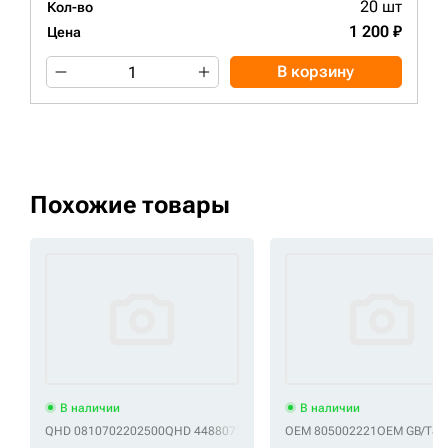
20 шт
Кол-во
1 200 ₽
Цена
В корзину
Похожие товары
В наличии
В наличии
QHD 0810702202500
QHD 4488072
QHD J951022
OEM 805002221
QHD M660022
OEM GB/T8-
QHD S2