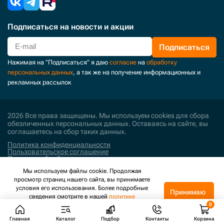
Подписаться
на новости и акции
Подписаться
Нажимая на "Подписаться" я даю
согласие
на
обработку
персональных данных
, а так же на получение информационных и
рекламных рассылок
2026 Все права защищены. Мы используем cookies для сбора
обезличенных персональных данных. Оставаясь на сайте, вы
соглашаетесь на сбор таких данных.
Политика конфиденциальности
Пользовательское соглашение
Политика обработки персональных данных
Мы используем файлы cookie. Продолжая
Поддержка и развитие
просмотр страниц нашего сайта, вы принимаете
условия его использования. Более подробные
Принимаю
сведения смотрите в нашей
политике
конфиденциальности
.
Главная
Каталог
Подбор
Контакты
Корзина