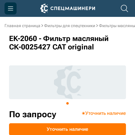
Главная страница
Фильтры для спецтехники
Фильтры масляны
Компания
EK-2060 - Фильтр масляный
Акции
СК-0025427 CAT original
Доставка и оплата
Информация
Контакты
3D тур по производству
3D тур по складам
По запросу
Уточнить наличие
sksale@skdst.ru
Уточнить наличие