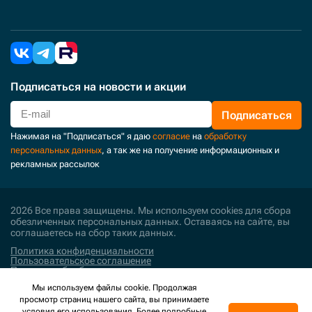
Подписаться
на новости и акции
Подписаться
Нажимая на "Подписаться" я даю
согласие
на
обработку
персональных данных
, а так же на получение информационных и
рекламных рассылок
2026 Все права защищены. Мы используем cookies для сбора
обезличенных персональных данных. Оставаясь на сайте, вы
соглашаетесь на сбор таких данных.
Политика конфиденциальности
Пользовательское соглашение
Политика обработки персональных данных
Мы используем файлы cookie. Продолжая
Поддержка и развитие
просмотр страниц нашего сайта, вы принимаете
условия его использования. Более подробные