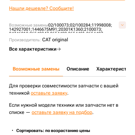
+7 (499) 394-50-93
Нашли дешевле? Сообщите!
Возможные замены
02/100073;
02/100284;
11998008;
142927001;
1446675M91;
20301K1360;
2100073;
24746018;
26540347;
2654400;
2654401;
2654407;
39766036;
476954;
51806;
52934155;
58753831;
5C1791;
CAT original
Производитель:
6612598;
7W2326;
86055006005;
86779030378;
88111240;
B7467;
BT216;
BT217;
BT237;
EK2060;
EK-2060;
Все характеристики
F2826500;
JX4407;
LF699;
LF701;
P550237;
P550299;
P551446;
P554403;
P554407;
P779158;
ST14407;
W9505;
W9507;
W96280;
Возможные замены
Описание
Характеристики
Для проверки совместимости запчасти с вашей
техникой
оставьте заявку
.
Если нужной модели техники или запчасти нет в
списке —
оставьте заявку на подбор
.
Сортировать: по возрастанию цены