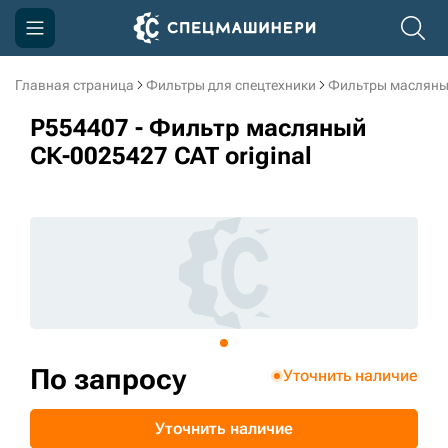
Главная страница
Фильтры для спецтехники
Фильтры масляны
Компания
P554407 - Фильтр масляный
Акции
СК-0025427 CAT original
Доставка и оплата
Информация
Контакты
3D тур по производству
3D тур по складам
По запросу
Уточнить наличие
sksale@skdst.ru
Уточнить наличие