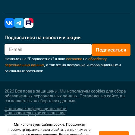
Подписаться
на новости и акции
Подписаться
Нажимая на "Подписаться" я даю
согласие
на
обработку
персональных данных
, а так же на получение информационных и
рекламных рассылок
2026 Все права защищены. Мы используем cookies для сбора
обезличенных персональных данных. Оставаясь на сайте, вы
соглашаетесь на сбор таких данных.
Политика конфиденциальности
Пользовательское соглашение
Политика обработки персональных данных
Мы используем файлы cookie. Продолжая
Поддержка и развитие
просмотр страниц нашего сайта, вы принимаете
условия его использования. Более подробные