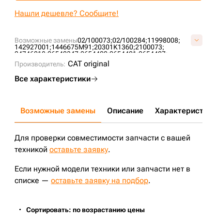
+7 (499) 394-50-93
Нашли дешевле? Сообщите!
Возможные замены
02/100073;
02/100284;
11998008;
142927001;
1446675M91;
20301K1360;
2100073;
24746018;
26540347;
2654400;
2654401;
2654407;
39766036;
476954;
51806;
52934155;
58753831;
5C1791;
CAT original
Производитель:
6612598;
7W2326;
86055006005;
86779030378;
88111240;
B7467;
BT216;
BT217;
BT237;
EK2060;
EK-2060;
Все характеристики
F2826500;
JX4407;
LF699;
LF701;
P550237;
P550299;
P551446;
P554403;
P554407;
P779158;
ST14407;
W9505;
W9507;
W96280;
Возможные замены
Описание
Характеристики
Для проверки совместимости запчасти с вашей
техникой
оставьте заявку
.
Если нужной модели техники или запчасти нет в
списке —
оставьте заявку на подбор
.
Сортировать: по возрастанию цены