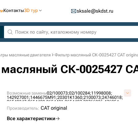
Контакты
3D тур
ии
sksale@skdst.ru
тры масляные двигателя
Фильтр масляный СК-0025427 CAT origina
 масляный СК-0025427 CAT
Возможные замены
02/100073;
02/100284;
11998008;
142927001;
1446675M91;
20301K1360;
2100073;
24746018;
26540347;
2654400;
2654401;
2654407;
39766036;
476954;
51806;
52934155;
58753831;
5C1791;
6612598;
7W2326;
CAT original
Производитель:
86055006005;
86779030378;
88111240;
B7467;
BT216;
BT217;
BT237;
EK2060;
EK-2060;
F2826500;
JX4407;
LF699;
Все характеристики
LF701;
P550237;
P550299;
P551446;
P554403;
P554407;
P779158;
ST14407;
W9505;
W9507;
W96280;