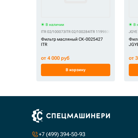
В наличии
В 
ITR 02/100073
ITR 02/100284
ITR 11998008
ITR 14292700
JGYE
Фильтр масляный СК-0025427
Фил
ITR
JGY
от 4 000 руб
от 
В корзину
+7 (499) 394-50-93