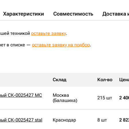
Характеристики
Совместимость
Доставка 
ашей техникой
оставьте заявку
.
нет в списке —
оставьте заявку на подбор
.
Склад
Кол-во
Цен
ный СК-0025427 MC
Москва
215 шт
2 40
(Балашиха)
ый СК-0025427 stal
Краснодар
8 шт
2 82