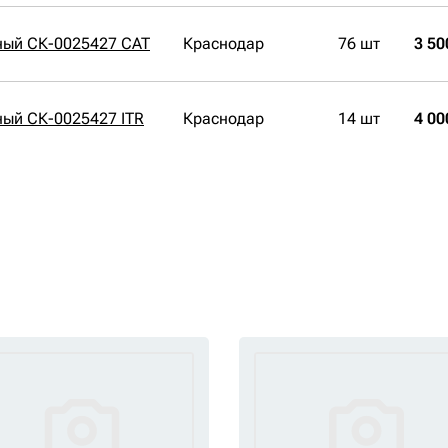
ный СК-0025427 CAT
Краснодар
76 шт
3 50
ый СК-0025427 ITR
Краснодар
14 шт
4 00