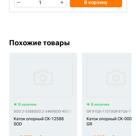
В корзину
Похожие товары
В наличии
В наличии
SOD 2-3388
SOD 2-3469
SOD 4S00509
SOD 71401360
GR 81Q6-11010
SOD 9114681
GR 81Q6-110
SOD 9
Каток опорный СК-12588
Каток опорный СК-0000
SOD
GR