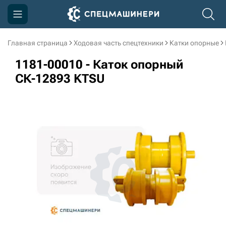
Главная страница
Ходовая часть спецтехники
Катки опорные
Компания
1181-00010 - Каток опорный
Акции
СК-12893 KTSU
Доставка и оплата
Информация
Контакты
3D тур по производству
3D тур по складам
sksale@skdst.ru