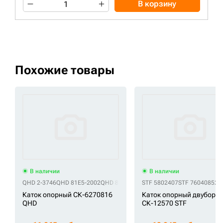
В корзину
Похожие товары
В наличии
В наличии
QHD 2-3746
QHD 81E5-2002
QHD 81E5-2002 (9 серия)
STF 5802407
QHD 81N8-11010
STF 76040852
S
Каток опорный СК-6270816
Каток опорный двуборт
QHD
СК-12570 STF