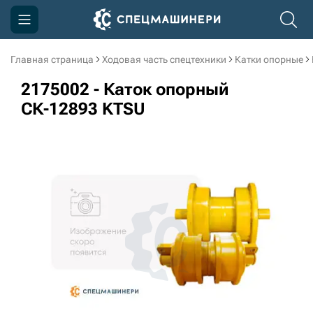
Главная страница
Ходовая часть спецтехники
Катки опорные
Компания
2175002 - Каток опорный
Акции
СК-12893 KTSU
Доставка и оплата
Информация
Контакты
3D тур по производству
3D тур по складам
sksale@skdst.ru