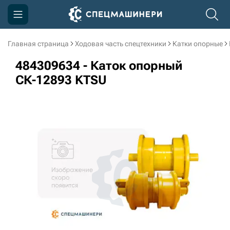
Главная страница
Ходовая часть спецтехники
Катки опорные
Компания
484309634 - Каток опорный
Акции
СК-12893 KTSU
Доставка и оплата
Информация
Контакты
3D тур по производству
3D тур по складам
sksale@skdst.ru