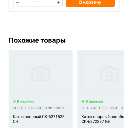
В корзину
Похожие товары
В наличии
В наличии
CH 81E7-00633
CH 81NB-11051GG
CH 81QB-11010
GE 10Y-40-10000-SS
CH 81QB-11010BG
GE 131-
CH
Каток опорный СК-6271525
Каток опорный однобор
CH
СК-6272337 GE