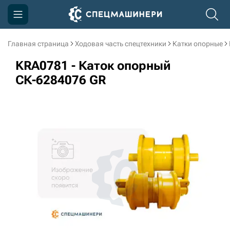
Главная страница
Ходовая часть спецтехники
Катки опорные
Компания
KRA0781 - Каток опорный
Акции
СК-6284076 GR
Доставка и оплата
Информация
Контакты
3D тур по производству
3D тур по складам
sksale@skdst.ru