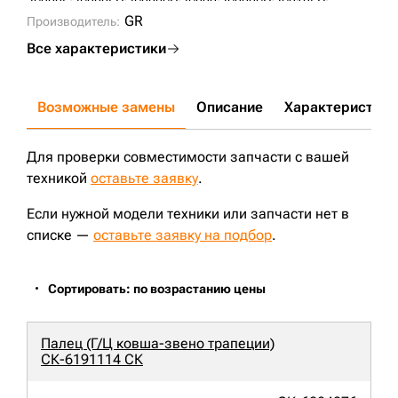
JS200L;
JS200LC;
JS200SC;
JS220;
JS220SC;
JS210LC;
CX180;
CX240B;
JS200;
CX230;
JS205;
SH210-5;
GR
Производитель:
Все характеристики
Возможные замены
Описание
Характеристики
Для проверки совместимости запчасти с вашей
техникой
оставьте заявку
.
Если нужной модели техники или запчасти нет в
списке —
оставьте заявку на подбор
.
Сортировать: по возрастанию цены
Палец (Г/Ц ковша-звено трапеции)
СК-6191114 СК