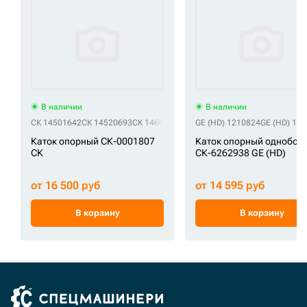
В наличии
В наличии
СК 14501642
СК 14520693
СК 14606490
СК 24100N7032
GE (HD) 1210824
СК 24100N7032
GE (HD) 12
Каток опорный СК-0001807
Каток опорный однобор
СК
СК-6262938 GE (HD)
от 16 500 руб
от 14 595 руб
В корзину
В корзину