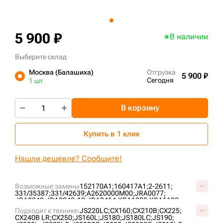
+7 (499) 394-50-93
5 900 ₽
В наличии
Выберите склад
Москва (Балашиха)
Отгрузка
5 900 ₽
Сегодня
1 шт
В корзину
Купить в 1 клик
Нашли дешевле? Сообщите!
Возможные замены
152170A1;
160417A1;
2-2611;
331/35387;
331/42639;
A2620000M00;
JRA0077;
JRA0240;
JRA0240-10;
JRA0414;
KBA1008;
KBA1123;
KRA0781;
KRA10360;
KRA1189;
KRA1189Z-C;
KRA14370;
Подходит к технике:
JS220LC;
CX160;
CX210B;
CX225;
KRA15850;
LK132;
LK132B;
UF173R1E;
VA262000;
CX240B LR;
CX250;
JS160L;
JS180;
JS180LC;
JS190;
VKRA1189V;
VLK132V;