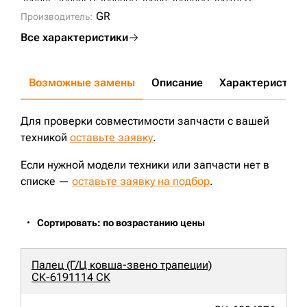
JS200L;
JS200LC;
JS200SC;
JS220;
JS220SC;
JS210LC;
CX180;
CX240B;
JS200;
CX230;
JS205;
SH210-5;
GR
Производитель:
Все характеристики
Возможные замены
Описание
Характеристики
Для проверки совместимости запчасти с вашей
техникой
оставьте заявку
.
Если нужной модели техники или запчасти нет в
списке —
оставьте заявку на подбор
.
Сортировать: по возрастанию цены
Палец (Г/Ц ковша-звено трапеции)
СК-6191114 СК