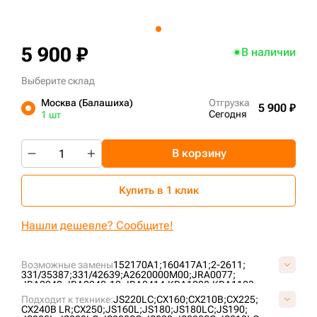
+7 (499) 394-50-93
5 900 ₽
В наличии
Выберите склад
Москва (Балашиха)
Отгрузка
5 900 ₽
Сегодня
1 шт
В корзину
Купить в 1 клик
Нашли дешевле? Сообщите!
Возможные замены
152170A1;
160417A1;
2-2611;
331/35387;
331/42639;
A2620000M00;
JRA0077;
JRA0240;
JRA0240-10;
JRA0414;
KBA1008;
KBA1123;
KRA0781;
KRA10360;
KRA1189;
KRA1189Z-C;
KRA14370;
Подходит к технике:
JS220LC;
CX160;
CX210B;
CX225;
KRA15850;
LK132;
LK132B;
UF173R1E;
VA262000;
CX240B LR;
CX250;
JS160L;
JS180;
JS180LC;
JS190;
VKRA1189V;
VLK132V;