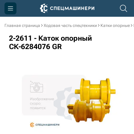
Главная страница
Ходовая часть спецтехники
Катки опорные
Компания
2-2611 - Каток опорный
Акции
СК-6284076 GR
Доставка и оплата
Информация
Контакты
3D тур по производству
3D тур по складам
sksale@skdst.ru