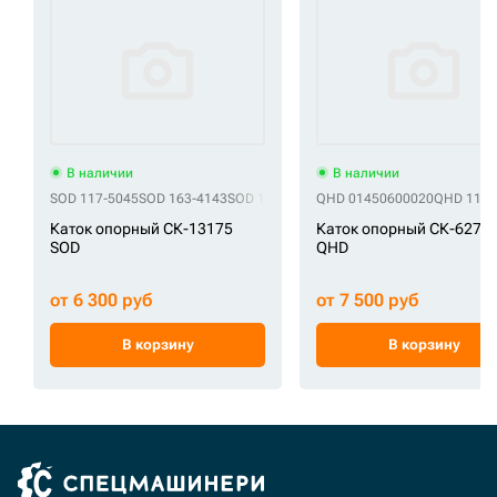
В наличии
В наличии
SOD 117-5045
SOD 163-4143
SOD 163-4143-1
QHD 01450600020
SOD 163-4143-2
SOD 163-4
QHD 1104
Каток опорный СК-13175
Каток опорный СК-6270
SOD
QHD
от 6 300 руб
от 7 500 руб
В корзину
В корзину