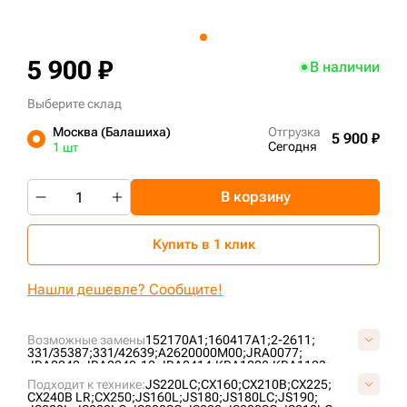
+7 (499) 394-50-93
5 900 ₽
В наличии
Выберите склад
Москва (Балашиха)
Отгрузка
5 900 ₽
Сегодня
1 шт
В корзину
Купить в 1 клик
Нашли дешевле? Сообщите!
Возможные замены
152170A1;
160417A1;
2-2611;
331/35387;
331/42639;
A2620000M00;
JRA0077;
JRA0240;
JRA0240-10;
JRA0414;
KBA1008;
KBA1123;
KRA0781;
KRA10360;
KRA1189;
KRA1189Z-C;
KRA14370;
Подходит к технике:
JS220LC;
CX160;
CX210B;
CX225;
KRA15850;
LK132;
LK132B;
UF173R1E;
VA262000;
CX240B LR;
CX250;
JS160L;
JS180;
JS180LC;
JS190;
VKRA1189V;
VLK132V;