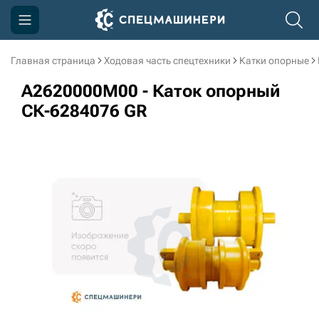
Главная страница
Ходовая часть спецтехники
Катки опорные
Компания
A2620000M00 - Каток опорный
Акции
СК-6284076 GR
Доставка и оплата
Информация
Контакты
3D тур по производству
3D тур по складам
sksale@skdst.ru