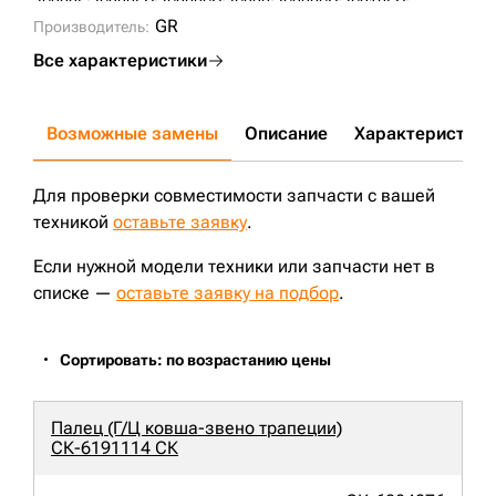
JS200L;
JS200LC;
JS200SC;
JS220;
JS220SC;
JS210LC;
CX180;
CX240B;
JS200;
CX230;
JS205;
SH210-5;
GR
Производитель:
Все характеристики
Возможные замены
Описание
Характеристики
Для проверки совместимости запчасти с вашей
техникой
оставьте заявку
.
Если нужной модели техники или запчасти нет в
списке —
оставьте заявку на подбор
.
Сортировать: по возрастанию цены
Палец (Г/Ц ковша-звено трапеции)
СК-6191114 СК