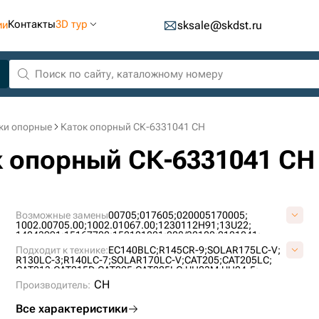
Контакты
3D тур
ии
sksale@skdst.ru
ки опорные
Каток опорный СК-6331041 CH
к опорный СК-6331041 CH
Возможные замены
00705;
017605;
020005170005;
1002.00705.00;
1002.01067.00;
1230112H91;
13U22;
14043991;
15167700;
152101021;
208/32100;
2101041;
2101081;
213/66800;
214642;
2175017;
2270-6040;
Подходит к технике:
EC140BLC;
R145CR-9;
SOLAR175LC-V;
2270-9403;
234756;
2425017605;
262612;
274040400001;
R130LC-3;
R140LC-7;
SOLAR170LC-V;
CAT205;
CAT205LC;
2934983M91;
2997110M1;
3018.43234;
3084573M91;
CAT213;
CAT215D;
CAT225;
CAT225LC;
UH03M;
UH04-5;
308512523;
308562530;
308572503;
3222338740;
EC200;
1504LC;
CH
3380337H91;
Производитель:
3600161042;
3619310;
43991;
4468028;
4468039;
446B8023;
45020336;
45834;
465385;
484309164;
484310411;
4907442M91;
5004917;
5009091;
5009539;
Все характеристики
515387;
5209287;
5209289;
535011702;
5382660369;