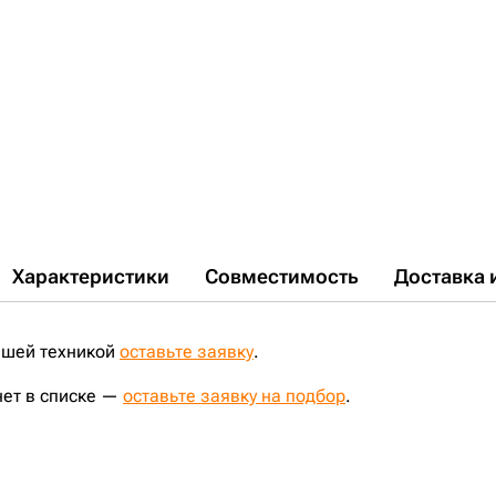
5601365;
56800121;
57695629;
5W4144;
60.9414;
70559786;
7K7085;
7T6395;
7Z4838;
817800035;
81E6-2002;
81E6-2002BG;
820220013;
8E7494;
8E-7494;
9270-6005;
9270-6013;
9402810;
95505001;
95505017;
95505025;
960006;
960302;
9616354;
A1404000M00;
A21900A0S00;
AT38206;
AX1900A0Y00;
B1042338;
E83467;
H0242335;
J20342312;
L20242356;
LH351;
LH351C;
NK7361041;
PC377;
PC377A;
PC377D;
PJ556;
S0842322;
S1642331;
S227591;
S243774;
SA1081-03970;
T00-2600-022;
UF142C0E;
V005642;
VOE14527280;
VPC377V;
Характеристики
Совместимость
Доставка 
ашей техникой
оставьте заявку
.
нет в списке —
оставьте заявку на подбор
.