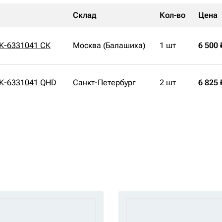
Склад
Кол-во
Цена
К-6331041 СК
Москва (Балашиха)
1 шт
6 500 
СК-6331041 QHD
Санкт-Петербург
2 шт
6 825 