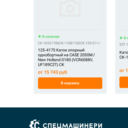
В наличии
В 
СК 10331786
СК 11081765
СК 120-5746
СК 125-4175
СК 
STF 
125-4175 Каток опорный
Като
однобортный на CASE 2050M /
СК-1
New Holland D180 (VCR6088V,
UF189C2T) СК
от 
от 15 743 руб
В корзину