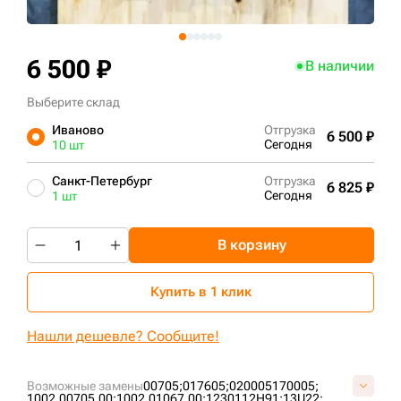
+7 (499) 394-50-93
6 500 ₽
В наличии
Выберите склад
Иваново
Отгрузка
6 500 ₽
Сегодня
10 шт
Санкт-Петербург
Отгрузка
6 825 ₽
Сегодня
1 шт
В корзину
Купить в 1 клик
Нашли дешевле? Сообщите!
Возможные замены
00705;
017605;
020005170005;
1002.00705.00;
1002.01067.00;
1230112H91;
13U22;