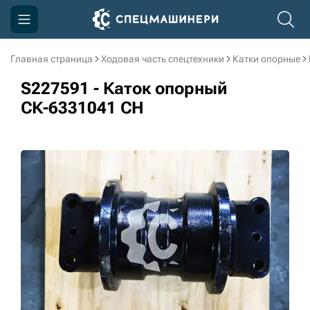
Главная страница
Ходовая часть спецтехники
Катки опорные
Компания
S227591 - Каток опорный
Акции
СК-6331041 CH
Доставка и оплата
Информация
Контакты
3D тур по производству
3D тур по складам
sksale@skdst.ru