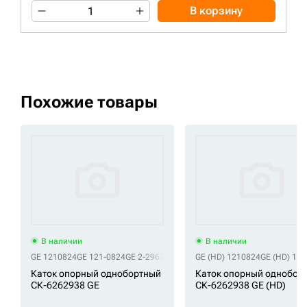
В корзину
Похожие товары
В наличии
В наличии
GE 1210824
GE 121-0824
GE 2-2967
GE 3104912
GE (HD) 1210824
GE 310-4912
GE 5802303
GE (HD) 12
Каток опорный однобортный
Каток опорный однобор
СК-6262938 GE
СК-6262938 GE (HD)