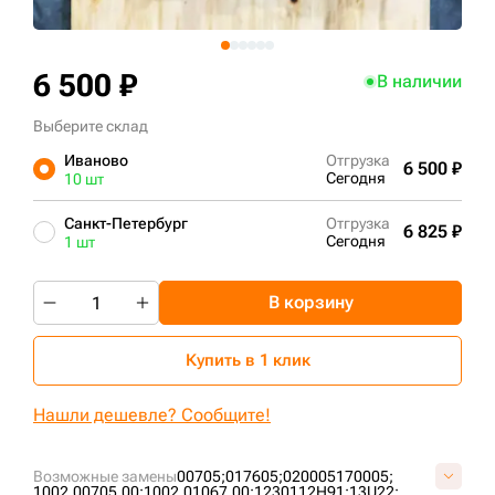
+7 (499) 394-50-93
6 500 ₽
В наличии
Выберите склад
Иваново
Отгрузка
6 500 ₽
Сегодня
10 шт
Санкт-Петербург
Отгрузка
6 825 ₽
Сегодня
1 шт
В корзину
Купить в 1 клик
Нашли дешевле? Сообщите!
Возможные замены
00705;
017605;
020005170005;
1002.00705.00;
1002.01067.00;
1230112H91;
13U22;