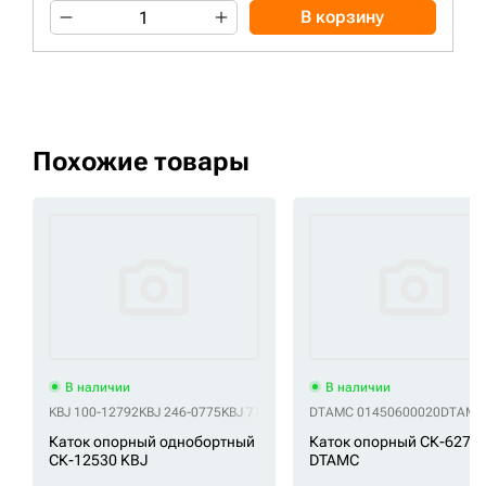
В корзину
Похожие товары
В наличии
В наличии
KBJ 100-12792
KBJ 246-0775
KBJ 7T-9188
KBJ 9W8705
DTAMC 01450600020
KBJ 9W-8705
DTAMC
KBJ 9
Каток опорный однобортный
Каток опорный СК-6270
СК-12530 KBJ
DTAMC