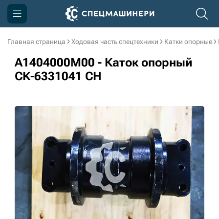
Главная страница
Ходовая часть спецтехники
Катки опорные
Компания
A1404000M00 - Каток опорный
Акции
СК-6331041 CH
Доставка и оплата
Информация
Контакты
3D тур по производству
3D тур по складам
sksale@skdst.ru