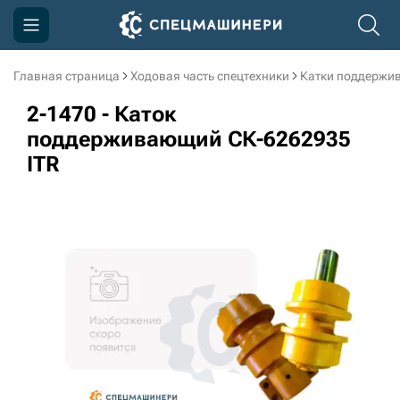
Главная страница
Ходовая часть спецтехники
Катки поддержи
Компания
2-1470 - Каток
Акции
поддерживающий СК-6262935
ITR
Доставка и оплата
Информация
Контакты
3D тур по производству
3D тур по складам
sksale@skdst.ru