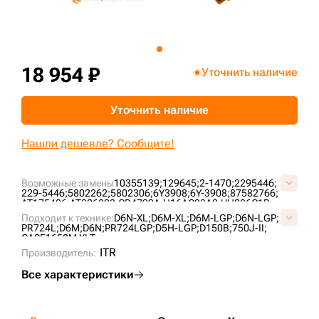
+7 (499) 394-50-93
18 954 ₽
Уточнить наличие
Уточнить наличие
Нашли дешевле? Сообщите!
Возможные замены
10355139;
129645;
2-1470;
2295446;
229-5446;
5802262;
5802306;
6Y3908;
6Y-3908;
87582766;
AT175426;
AT306803;
CR4799A;
H16AC03A2;
UH086C1B;
VC0105H0;
Подходит к технике:
D6N-XL;
D6M-XL;
D6M-LGP;
D6N-LGP;
PR724L;
D6M;
D6N;
PR724LGP;
D5H-LGP;
D150B;
750J-II;
CASE1650M XLT;
ITR
Производитель:
Все характеристики