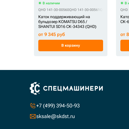
В наличии
В 
QHD 141-30-00560
QHD 141-30-00561
QHD 141-30-0056
QHD 
Каток поддерживающий на
Кат
бульдозер KOMATSU D65 /
СК-
SHANTUI SD16 СК-34343 (QHD)
от 9 345 руб
от 
В корзину
+7 (499) 394-50-93
sksale@skdst.ru