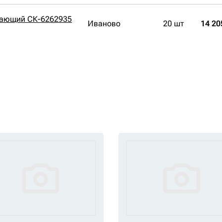
вающий СК-6262935
Иваново
20 шт
14 20