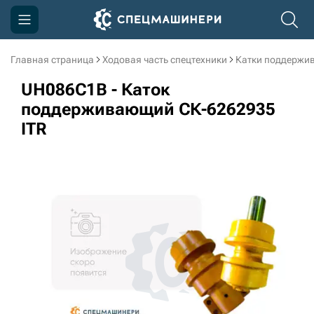
Главная страница
Ходовая часть спецтехники
Катки поддержи
Компания
UH086C1B - Каток
Акции
поддерживающий СК-6262935
ITR
Доставка и оплата
Информация
Контакты
3D тур по производству
3D тур по складам
sksale@skdst.ru