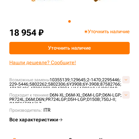
+7 (499) 394-50-93
18 954 ₽
Уточнить наличие
Уточнить наличие
Нашли дешевле? Сообщите!
Возможные замены
10355139;
129645;
2-1470;
2295446;
229-5446;
5802262;
5802306;
6Y3908;
6Y-3908;
87582766;
AT175426;
AT306803;
CR4799A;
H16AC03A2;
UH086C1B;
VC0105H0;
Подходит к технике:
D6N-XL;
D6M-XL;
D6M-LGP;
D6N-LGP;
PR724L;
D6M;
D6N;
PR724LGP;
D5H-LGP;
D150B;
750J-II;
CASE1650M XLT;
ITR
Производитель:
Все характеристики