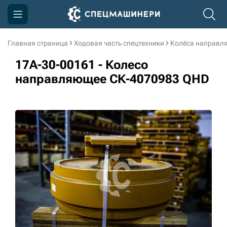
Главная страница
Ходовая часть спецтехники
Колёса направл
Компания
17A-30-00161 - Колесо
Акции
направляющее СК-4070983 QHD
Доставка и оплата
Информация
Контакты
3D тур по производству
3D тур по складам
sksale@skdst.ru