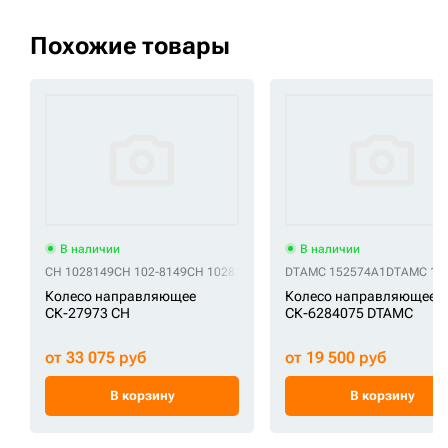
Похожие товары
В наличии
В наличии
CH 1028149
CH 102-8149
CH 1028155
CH 102-8155
DTAMC 152574A1
CH 115-3696
DTAMC 16
CH 7Y0
Колесо направляющее
Колесо направляющее
СК-27973 CH
СК-6284075 DTAMC
от 33 075 руб
от 19 500 руб
В корзину
В корзину