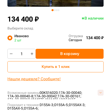
+7 (499) 394-50-93
134 400 ₽
В наличии
Выберите склад
Иваново
Отгрузка
134 400 ₽
Сегодня
2 шт
В корзину
Купить в 1 клик
Нашли дешевле? Сообщите!
Возможные замены
00KS16020;
17A-30-00040;
17A-30-00040-8;
17A-30-00042;
17A-30-00161;
17A-30-00310;
KM4275;
KM4491;
UX124K1E;
Подходит к технике:
D155A-3;
D155A-5;
D155AX-3;
D155AX-5;
D155A-6;