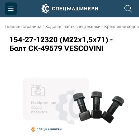
Главная страница
Ходовая часть спецтехники
Крепление ходов
Компания
154-27-12320 (M22x1,5x71) -
Акции
Болт СК-49579 VESCOVINI
Доставка и оплата
Информация
Контакты
3D тур по производству
3D тур по складам
sksale@skdst.ru