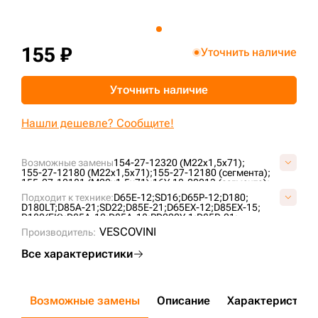
+7 (499) 394-50-93
155 ₽
Уточнить наличие
Уточнить наличие
Нашли дешевле? Сообщите!
Возможные замены
154-27-12320 (M22x1,5x71);
155-27-12180 (M22x1,5x71);
155-27-12180 (сегмента);
155-27-12181 (M22x1,5x71);
16Y-18-00013 (сегмента);
2504120220700;
76040844;
KM225;
KM225A;
Подходит к технике:
D65E-12;
SD16;
D65P-12;
D180;
P155-27-12181A;
S4085200N16;
D180LT;
D85A-21;
SD22;
D85E-21;
D65EX-12;
D85EX-15;
D180(FK);
D85A-12;
D85A-18;
PD220Y-1;
D85P-21;
D65P-12E;
SD22S;
D65PX-12;
D63E-12;
SD23;
D85C-21;
VESCOVINI
Производитель:
PD220Y-3;
SD22F;
D65EX-15E0;
ZD160;
Все характеристики
Возможные замены
Описание
Характеристики