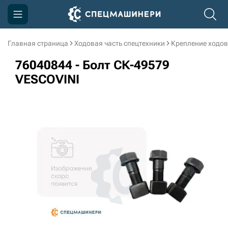
Главная страница
Ходовая часть спецтехники
Крепление ходов
Компания
76040844 - Болт СК-49579
Акции
VESCOVINI
Доставка и оплата
Информация
Контакты
3D тур по производству
3D тур по складам
sksale@skdst.ru