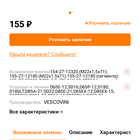
+7 (499) 394-50-93
155 ₽
Уточнить наличие
Уточнить наличие
Нашли дешевле? Сообщите!
Возможные замены
154-27-12320 (M22x1,5x71);
155-27-12180 (M22x1,5x71);
155-27-12180 (сегмента);
155-27-12181 (M22x1,5x71);
16Y-18-00013 (сегмента);
2504120220700;
76040844;
KM225;
KM225A;
Подходит к технике:
D65E-12;
SD16;
D65P-12;
D180;
P155-27-12181A;
S4085200N16;
D180LT;
D85A-21;
SD22;
D85E-21;
D65EX-12;
D85EX-15;
D180(FK);
D85A-12;
D85A-18;
PD220Y-1;
D85P-21;
D65P-12E;
SD22S;
D65PX-12;
D63E-12;
SD23;
D85C-21;
VESCOVINI
Производитель:
PD220Y-3;
SD22F;
D65EX-15E0;
ZD160;
Все характеристики
Возможные замены
Описание
Характеристики