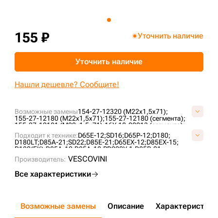
+7 (499) 394-50-93
155 ₽
Уточнить наличие
Уточнить наличие
Нашли дешевле? Сообщите!
Возможные замены
154-27-12320 (M22x1,5x71);
155-27-12180 (M22x1,5x71);
155-27-12180 (сегмента);
155-27-12181 (M22x1,5x71);
16Y-18-00013 (сегмента);
2504120220700;
76040844;
KM225;
KM225A;
Подходит к технике:
D65E-12;
SD16;
D65P-12;
D180;
P155-27-12181A;
S4085200N16;
D180LT;
D85A-21;
SD22;
D85E-21;
D65EX-12;
D85EX-15;
D180(FK);
D85A-12;
D85A-18;
PD220Y-1;
D85P-21;
D65P-12E;
SD22S;
D65PX-12;
D63E-12;
SD23;
D85C-21;
VESCOVINI
Производитель:
PD220Y-3;
SD22F;
D65EX-15E0;
ZD160;
Все характеристики
Возможные замены
Описание
Характеристики