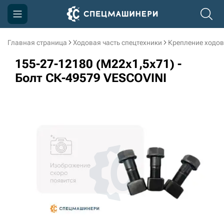
Главная страница
Ходовая часть спецтехники
Крепление ходов
Компания
155-27-12180 (M22x1,5x71) -
Акции
Болт СК-49579 VESCOVINI
Доставка и оплата
Информация
Контакты
3D тур по производству
3D тур по складам
sksale@skdst.ru