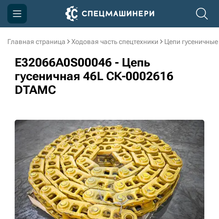
Главная страница
Ходовая часть спецтехники
Цепи гусеничные
Компания
E32066A0S00046 - Цепь
Акции
гусеничная 46L СК-0002616
DTAMC
Доставка и оплата
Информация
Контакты
3D тур по производству
3D тур по складам
sksale@skdst.ru