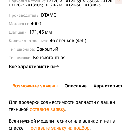
Подходит к технике:
EX120-3;
EX120-5;
EX135USR;
ZX120;
VE3206A646;
EX120-2;
ZX135US;
EX120-2M;
EX120-5E;
EX130K-5;
EX135UR;
EX135UR-5;
CAT312B;
K905LC;
TB1140;
DX140LC;
CAT312;
DX140LC-3;
ZX130LCN;
DTAMC
Производитель:
K905LC MARK II;
DI600;
312C;
312D;
312BL;
312CL;
312D2L;
312DL;
314E;
DX140LCR;
DX140LCR-3;
K905ALC;
4000
Моточасы:
TX140LC-2;
TITON 600;
171,45 мм
Шаг цепи:
46 звеньев (46L)
Количество звеньев:
Закрытый
Тип шарнира:
Консистентная
Тип смазки:
Все характеристики
Возможные замены
Описание
Характеристики
Для проверки совместимости запчасти с вашей
техникой
оставьте заявку
.
Если нужной модели техники или запчасти нет в
списке —
оставьте заявку на подбор
.