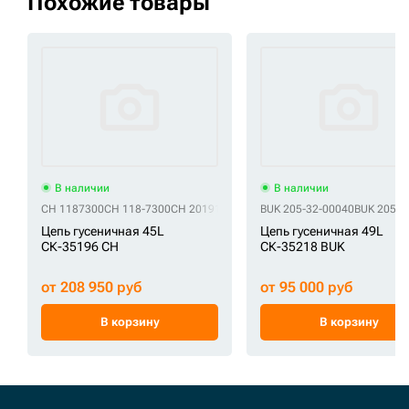
Похожие товары
В наличии
В наличии
CH 1187300
CH 118-7300
CH 2019118
CH 201-9118
BUK 205-32-00040
CH 213-1972
BUK 205-3
CH 577
Цепь гусеничная 45L
Цепь гусеничная 49L
СК-35196 CH
СК-35218 BUK
от 208 950 руб
от 95 000 руб
В корзину
В корзину