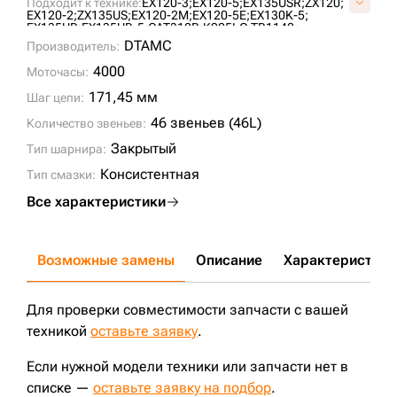
Подходит к технике:
EX120-3;
EX120-5;
EX135USR;
ZX120;
VE3206A646;
EX120-2;
ZX135US;
EX120-2M;
EX120-5E;
EX130K-5;
EX135UR;
EX135UR-5;
CAT312B;
K905LC;
TB1140;
DX140LC;
CAT312;
DX140LC-3;
ZX130LCN;
DTAMC
Производитель:
K905LC MARK II;
DI600;
312C;
312D;
312BL;
312CL;
312D2L;
312DL;
314E;
DX140LCR;
DX140LCR-3;
K905ALC;
4000
Моточасы:
TX140LC-2;
TITON 600;
171,45 мм
Шаг цепи:
46 звеньев (46L)
Количество звеньев:
Закрытый
Тип шарнира:
Консистентная
Тип смазки:
Все характеристики
Возможные замены
Описание
Характеристики
Для проверки совместимости запчасти с вашей
техникой
оставьте заявку
.
Если нужной модели техники или запчасти нет в
списке —
оставьте заявку на подбор
.