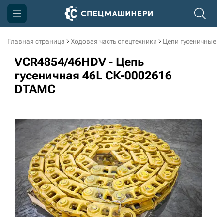
Главная страница
Ходовая часть спецтехники
Цепи гусеничные
Компания
VCR4854/46HDV - Цепь
Акции
гусеничная 46L СК-0002616
DTAMC
Доставка и оплата
Информация
Контакты
3D тур по производству
3D тур по складам
sksale@skdst.ru