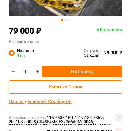
+7 (499) 394-50-93
79 000 ₽
В наличии
Выберите склад
Иваново
Отгрузка
79 000 ₽
Сегодня
4 шт
В корзину
Купить в 1 клик
Нашли дешевле? Сообщите!
Возможные замены
115-6536;
150-4419;
184-5859;
200103-00098;
CR4854/46;
E32066A0M00046;
E32066A0S00046;
E7610700M00046;
E7610700Y00046;
FT3599/46;
K1018238;
LK49/46;
VCR4854/46HDV;