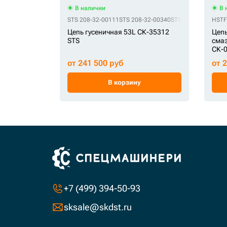
В наличии
В 
STS 208-32-00111
STS 208-32-00340
STS 2272-6143A
HSTF
ST
Цепь гусеничная 53L СК-35312
Цепь
STS
смаз
СК-
от 241 500 руб
от 
В корзину
+7 (499) 394-50-93
sksale@skdst.ru