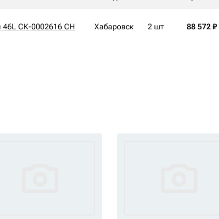
я 46L СК-0002616 CH
Хабаровск
2 шт
88 572 ₽