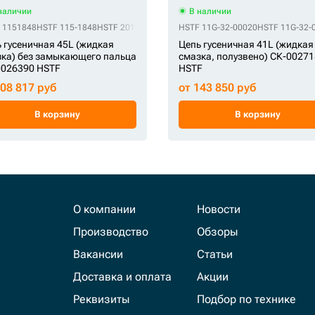
наличии
В наличии
 1151848
S 71401099
HSTF 115-1848
STS 81NB-25600
HSTF 201-9116
STS 81NB-25601
HSTF 2131933
STS 84E7-00191
HSTF 11G-32-00020
HSTF 213-1933
STS 9084356
HSTF 11G-32-
HSTF 241
STS 9
 гусеничная 45L (жидкая
Цепь гусеничная 41L (жидкая
ка) без замыкающего пальца
смазка, полузвено) СК-0027
0026390 HSTF
HSTF
208 817 руб
от 143 850 руб
В корзину
В корзину
О компании
Новости
Производство
Обзоры
Вакансии
Статьи
Доставка и оплата
Акции
Реквизиты
Подбор по технике