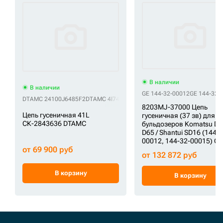
В наличии
В наличии
GE 144-32-00012
GE 144-32-
DTAMC 24100J6485F2
DTAMC 4I7479
DTAMC 9091948
DTAMC 9092929
D
8203MJ-37000 Цепь
Цепь гусеничная 41L
гусеничная (37 зв) для
СК-2843636 DTAMC
бульдозеров Komatsu D6
D65 / Shantui SD16 (144-3
00012, 144-32-00015) GE
от 69 900 руб
от 132 872 руб
В корзину
В корзину