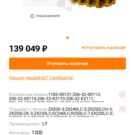
+7 (499) 394-50-93
139 049 ₽
Уточнить наличие
Уточнить наличие
Нашли дешевле? Сообщите!
Возможные замены
1182-00131;
206-32-00113;
206-32-00114;
206-32-K2110;
206-32-K2111;
206-32-K2112;
272-00046;
71401460;
81EN-20010;
9098529;
9145324;
9181001;
9202848;
AT154855;
Подходит к технике:
ZX200-3;
ZX240LC-3;
ZX250LCH-3;
AT186160;
AT217896;
AT219479;
E02GUC087;
ZX250LCK-3;
ZX230LC;
EC240LC;
R250LC-7;
EX220LC-5;
E15698B1M00051;
E40208C0Y00051;
E40220A0M00051;
EX220LC-2;
PC220LC-3;
PC220LC-5;
PC220LC-6;
ID1690/51;
ID860/51;
K1011519;
KM3807/51;
KM782/51;
PC220LC-8;
EC240BLC;
EC240NLC;
EX230LC-5;
LY
LH1075/51;
Производитель:
TH109773;
VE1569B851;
VKM782/51HDV;
EX220LC-3;
EX255LC;
ZX240LC-5G;
DX255LC;
PC220LC-7;
VOE14530347;
R250LC-7A;
R250LC-9;
DX255LC SLR;
SOLAR255LC-V;
1200
Моточасы:
PC240LC-6K;
ZX250LC-3;
S220LC-V;
R250LC-3;