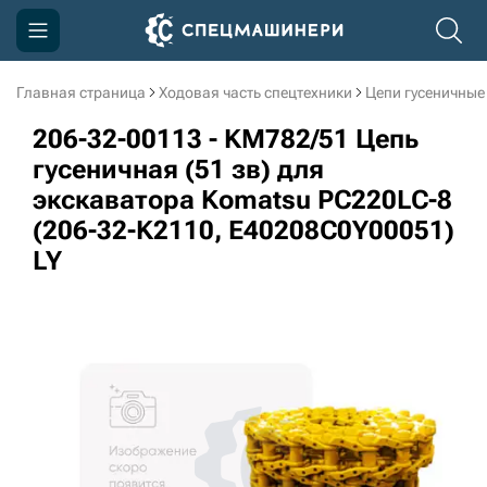
Главная страница
Ходовая часть спецтехники
Цепи гусеничные
Компания
206-32-00113 - KM782/51 Цепь
Акции
гусеничная (51 зв) для
экскаватора Komatsu PC220LC-8
Доставка и оплата
(206-32-K2110, E40208C0Y00051)
Информация
LY
Контакты
3D тур по производству
3D тур по складам
sksale@skdst.ru