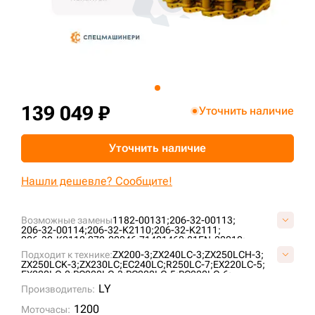
+7 (499) 394-50-93
139 049 ₽
Уточнить наличие
Уточнить наличие
Нашли дешевле? Сообщите!
Возможные замены
1182-00131;
206-32-00113;
206-32-00114;
206-32-K2110;
206-32-K2111;
206-32-K2112;
272-00046;
71401460;
81EN-20010;
9098529;
9145324;
9181001;
9202848;
AT154855;
Подходит к технике:
ZX200-3;
ZX240LC-3;
ZX250LCH-3;
AT186160;
AT217896;
AT219479;
E02GUC087;
ZX250LCK-3;
ZX230LC;
EC240LC;
R250LC-7;
EX220LC-5;
E15698B1M00051;
E40208C0Y00051;
E40220A0M00051;
EX220LC-2;
PC220LC-3;
PC220LC-5;
PC220LC-6;
ID1690/51;
ID860/51;
K1011519;
KM3807/51;
KM782/51;
PC220LC-8;
EC240BLC;
EC240NLC;
EX230LC-5;
LY
LH1075/51;
Производитель:
TH109773;
VE1569B851;
VKM782/51HDV;
EX220LC-3;
EX255LC;
ZX240LC-5G;
DX255LC;
PC220LC-7;
VOE14530347;
R250LC-7A;
R250LC-9;
DX255LC SLR;
SOLAR255LC-V;
1200
Моточасы:
PC240LC-6K;
ZX250LC-3;
S220LC-V;
R250LC-3;