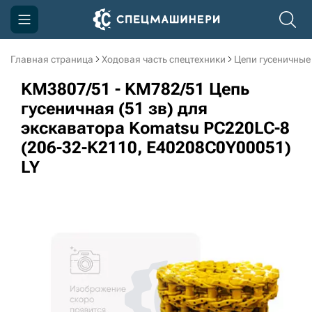
Главная страница
Ходовая часть спецтехники
Цепи гусеничные
Компания
KM3807/51 - KM782/51 Цепь
Акции
гусеничная (51 зв) для
экскаватора Komatsu PC220LC-8
Доставка и оплата
(206-32-K2110, E40208C0Y00051)
Информация
LY
Контакты
3D тур по производству
3D тур по складам
sksale@skdst.ru