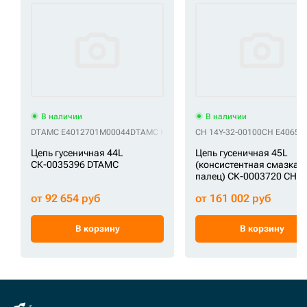
В наличии
В наличии
DTAMC E4012701M00044
DTAMC KM1262/44
CH 14Y-32-00100
DTAMC UL175K6P44
CH E40657
DTAMC
Цепь гусеничная 44L
Цепь гусеничная 45L
СК-0035396 DTAMC
(консистентная смазка,
палец) СК-0003720 CH
от 92 654 руб
от 161 002 руб
В корзину
В корзину