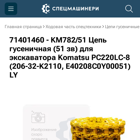
Главная страница
Ходовая часть спецтехники
Цепи гусеничные
Компания
71401460 - KM782/51 Цепь
Акции
гусеничная (51 зв) для
экскаватора Komatsu PC220LC-8
Доставка и оплата
(206-32-K2110, E40208C0Y00051)
Информация
LY
Контакты
3D тур по производству
3D тур по складам
sksale@skdst.ru