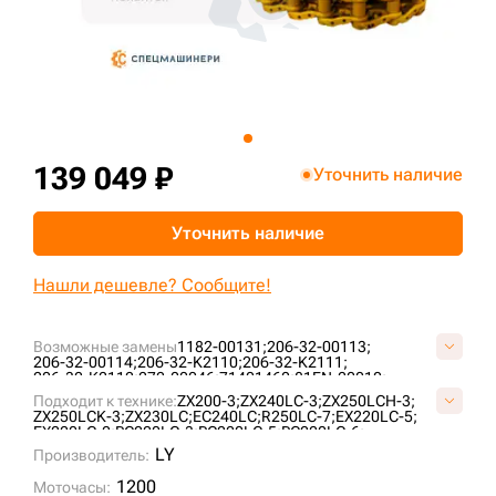
+7 (499) 394-50-93
139 049 ₽
Уточнить наличие
Уточнить наличие
Нашли дешевле? Сообщите!
Возможные замены
1182-00131;
206-32-00113;
206-32-00114;
206-32-K2110;
206-32-K2111;
206-32-K2112;
272-00046;
71401460;
81EN-20010;
9098529;
9145324;
9181001;
9202848;
AT154855;
Подходит к технике:
ZX200-3;
ZX240LC-3;
ZX250LCH-3;
AT186160;
AT217896;
AT219479;
E02GUC087;
ZX250LCK-3;
ZX230LC;
EC240LC;
R250LC-7;
EX220LC-5;
E15698B1M00051;
E40208C0Y00051;
E40220A0M00051;
EX220LC-2;
PC220LC-3;
PC220LC-5;
PC220LC-6;
ID1690/51;
ID860/51;
K1011519;
KM3807/51;
KM782/51;
PC220LC-8;
EC240BLC;
EC240NLC;
EX230LC-5;
LY
LH1075/51;
Производитель:
TH109773;
VE1569B851;
VKM782/51HDV;
EX220LC-3;
EX255LC;
ZX240LC-5G;
DX255LC;
PC220LC-7;
VOE14530347;
R250LC-7A;
R250LC-9;
DX255LC SLR;
SOLAR255LC-V;
1200
Моточасы:
PC240LC-6K;
ZX250LC-3;
S220LC-V;
R250LC-3;