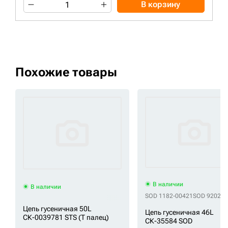
В корзину
Похожие товары
В наличии
В наличии
SOD 1182-00421
SOD 92028
Цепь гусеничная 50L
Цепь гусеничная 46L
СК-0039781 STS (Т палец)
СК-35584 SOD