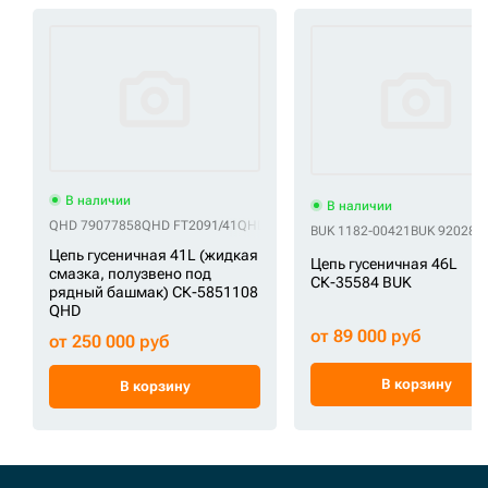
В наличии
В наличии
QHD 79077858
QHD FT2091/41
QHD FT2130/41
QHD G0420000M00041
Q
BUK 1182-00421
BUK 920284
Цепь гусеничная 41L (жидкая
Цепь гусеничная 46L
смазка, полузвено под
СК-35584 BUK
рядный башмак) СК-5851108
QHD
от 89 000 руб
от 250 000 руб
В корзину
В корзину