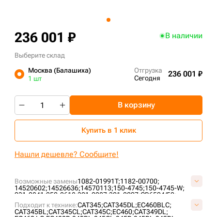
+7 (499) 394-50-93
236 001 ₽
В наличии
Выберите склад
Москва (Балашиха)
Отгрузка
236 001 ₽
Сегодня
1 шт
В корзину
Купить в 1 клик
Нашли дешевле? Сообщите!
Возможные замены
1082-01991T;
1182-00700;
14520602;
14526636;
14570113;
150-4745;
150-4745-W;
231-0841;
252-0618;
301-2287;
301-2297;
CR6594/52;
EZ1356D1M00052;
SI647/52;
SI873/52;
VCR6594/52V;
Подходит к технике:
CAT345;
CAT345DL;
EC460BLC;
VE0135D652;
VOE14520602;
VOE14526636;
CAT345BL;
CAT345CL;
CAT345C;
EC460;
CAT349DL;
VOE14570113;