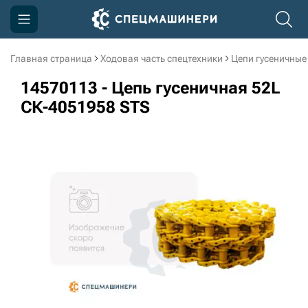
Главная страница
Ходовая часть спецтехники
Цепи гусеничные
Компания
14570113 - Цепь гусеничная 52L
Акции
СК-4051958 STS
Доставка и оплата
Информация
Контакты
3D тур по производству
3D тур по складам
sksale@skdst.ru