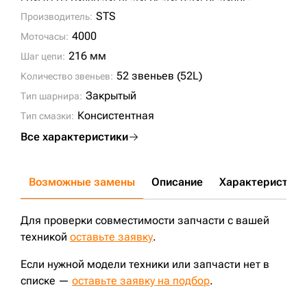
EC460 LC;
EC480D;
345BL;
345CL;
345D;
345DL;
349DL;
349EL;
CLG950E;
STS
Производитель:
4000
Моточасы:
216 мм
Шаг цепи:
52 звеньев (52L)
Количество звеньев:
Закрытый
Тип шарнира:
Консистентная
Тип смазки:
Все характеристики
Возможные замены
Описание
Характеристики
Для проверки совместимости запчасти с вашей
техникой
оставьте заявку
.
Если нужной модели техники или запчасти нет в
списке —
оставьте заявку на подбор
.