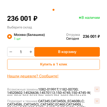
+7 (499) 394-50-93
236 001 ₽
В наличии
Выберите склад
Москва (Балашиха)
Отгрузка
236 001 ₽
Сегодня
1 шт
В корзину
Купить в 1 клик
Нашли дешевле? Сообщите!
Возможные замены
1082-01991T;
1182-00700;
14520602;
14526636;
14570113;
150-4745;
150-4745-W;
231-0841;
252-0618;
301-2287;
301-2297;
CR6594/52;
EZ1356D1M00052;
SI647/52;
SI873/52;
VCR6594/52V;
Подходит к технике:
CAT345;
CAT345DL;
EC460BLC;
VE0135D652;
VOE14520602;
VOE14526636;
CAT345BL;
CAT345CL;
CAT345C;
EC460;
CAT349DL;
VOE14570113;