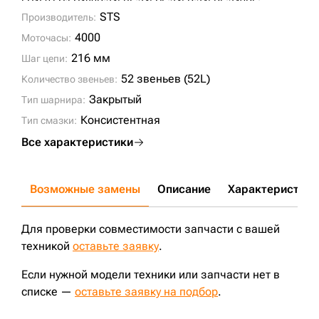
EC460 LC;
EC480D;
345BL;
345CL;
345D;
345DL;
349DL;
349EL;
CLG950E;
STS
Производитель:
4000
Моточасы:
216 мм
Шаг цепи:
52 звеньев (52L)
Количество звеньев:
Закрытый
Тип шарнира:
Консистентная
Тип смазки:
Все характеристики
Возможные замены
Описание
Характеристики
Для проверки совместимости запчасти с вашей
техникой
оставьте заявку
.
Если нужной модели техники или запчасти нет в
списке —
оставьте заявку на подбор
.