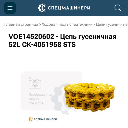
Главная страница
Ходовая часть спецтехники
Цепи гусеничные
Компания
VOE14520602 - Цепь гусеничная
Акции
52L СК-4051958 STS
Доставка и оплата
Информация
Контакты
3D тур по производству
3D тур по складам
sksale@skdst.ru