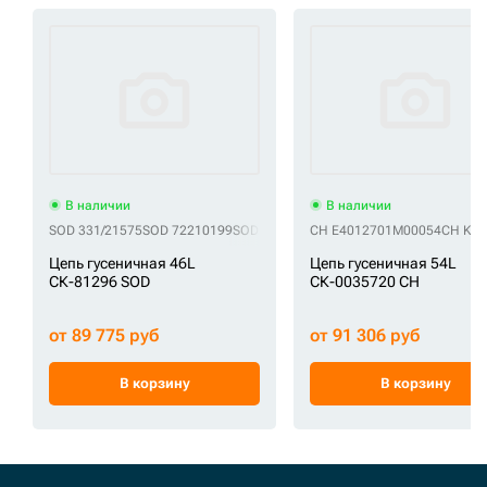
В наличии
В наличии
SOD 331/21575
SOD 72210199
SOD 878805
SOD 965279
CH E4012701M00054
SOD CR5014/46
CH KM1
S
Цепь гусеничная 46L
Цепь гусеничная 54L
СК-81296 SOD
СК-0035720 CH
от 89 775 руб
от 91 306 руб
В корзину
В корзину