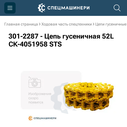
Главная страница
Ходовая часть спецтехники
Цепи гусеничные
Компания
301-2287 - Цепь гусеничная 52L
Акции
СК-4051958 STS
Доставка и оплата
Информация
Контакты
3D тур по производству
3D тур по складам
sksale@skdst.ru