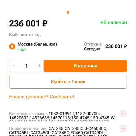
+7 (499) 394-50-93
236 001 ₽
В наличии
Выберите склад
Москва (Балашиха)
Отгрузка
236 001 ₽
Сегодня
1 шт
В корзину
Купить в 1 клик
Нашли дешевле? Сообщите!
Возможные замены
1082-01991T;
1182-00700;
14520602;
14526636;
14570113;
150-4745;
150-4745-W;
231-0841;
252-0618;
301-2287;
301-2297;
CR6594/52;
EZ1356D1M00052;
SI647/52;
SI873/52;
VCR6594/52V;
Подходит к технике:
CAT345;
CAT345DL;
EC460BLC;
VE0135D652;
VOE14520602;
VOE14526636;
CAT345BL;
CAT345CL;
CAT345C;
EC460;
CAT349DL;
VOE14570113;