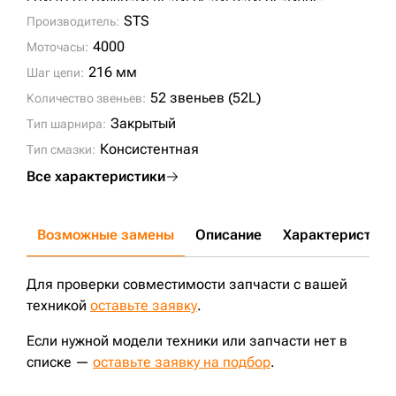
EC460 LC;
EC480D;
345BL;
345CL;
345D;
345DL;
349DL;
349EL;
CLG950E;
STS
Производитель:
4000
Моточасы:
216 мм
Шаг цепи:
52 звеньев (52L)
Количество звеньев:
Закрытый
Тип шарнира:
Консистентная
Тип смазки:
Все характеристики
Возможные замены
Описание
Характеристики
Для проверки совместимости запчасти с вашей
техникой
оставьте заявку
.
Если нужной модели техники или запчасти нет в
списке —
оставьте заявку на подбор
.