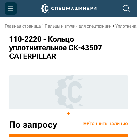
Главная страница
Пальцы и втулки для спецтехники
Уплотнени
Компания
110-2220 - Кольцо
Акции
уплотнительное СК-43507
CATERPILLAR
Доставка и оплата
Информация
Контакты
3D тур по производству
3D тур по складам
По запросу
Уточнить наличие
sksale@skdst.ru