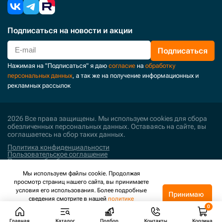
Подписаться
на новости и акции
Подписаться
Нажимая на "Подписаться" я даю
согласие
на
обработку
персональных данных
, а так же на получение информационных и
рекламных рассылок
2026 Все права защищены. Мы используем cookies для сбора
обезличенных персональных данных. Оставаясь на сайте, вы
соглашаетесь на сбор таких данных.
Политика конфиденциальности
Пользовательское соглашение
Политика обработки персональных данных
Мы используем файлы cookie. Продолжая
Поддержка и развитие
просмотр страниц нашего сайта, вы принимаете
условия его использования. Более подробные
Принимаю
сведения смотрите в нашей
политике
конфиденциальности
.
Главная
Каталог
Подбор
Контакты
Корзина