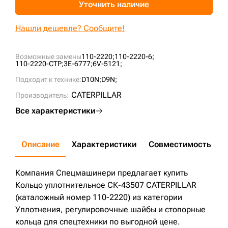
Уточнить наличие
+7 (499) 394-50-93
Нашли дешевле? Сообщите!
Возможные замены
110-2220;
110-2220-6;
110-2220-CTP;
3E-6777;
6V-5121;
Подходит к технике:
D10N;
D9N;
CATERPILLAR
Производитель:
Все характеристики
Описание
Характеристики
Совместимость
Д
Компания Спецмашинери предлагает купить
Кольцо уплотнительное СК-43507 CATERPILLAR
(каталожный номер 110-2220) из категории
Уплотнения, регулировочные шайбы и стопорные
кольца для спецтехники по выгодной цене.