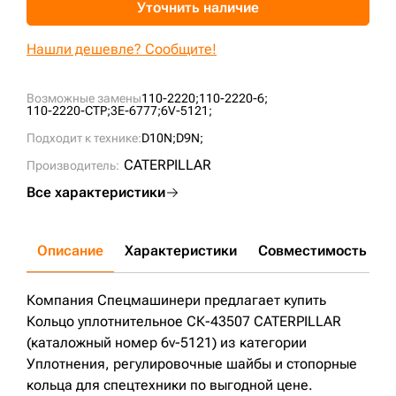
Уточнить наличие
+7 (499) 394-50-93
Нашли дешевле? Сообщите!
Возможные замены
110-2220;
110-2220-6;
110-2220-CTP;
3E-6777;
6V-5121;
Подходит к технике:
D10N;
D9N;
CATERPILLAR
Производитель:
Все характеристики
Описание
Характеристики
Совместимость
Д
Компания Спецмашинери предлагает купить
Кольцо уплотнительное СК-43507 CATERPILLAR
(каталожный номер 6v-5121) из категории
Уплотнения, регулировочные шайбы и стопорные
кольца для спецтехники по выгодной цене.