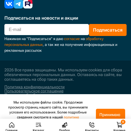
Подписаться
на новости и акции
Подписаться
Нажимая на "Подписаться" я даю
согласие
на
обработку
персональных данных
, а так же на получение информационных и
рекламных рассылок
2026 Все права защищены. Мы используем cookies для сбора
обезличенных персональных данных. Оставаясь на сайте, вы
соглашаетесь на сбор таких данных.
Политика конфиденциальности
Пользовательское соглашение
Политика обработки персональных данных
Мы используем файлы cookie. Продолжая
Поддержка и развитие
просмотр страниц нашего сайта, вы принимаете
условия его использования. Более подробные
Принимаю
сведения смотрите в нашей
политике
конфиденциальности
.
Главная
Каталог
Подбор
Контакты
Корзина