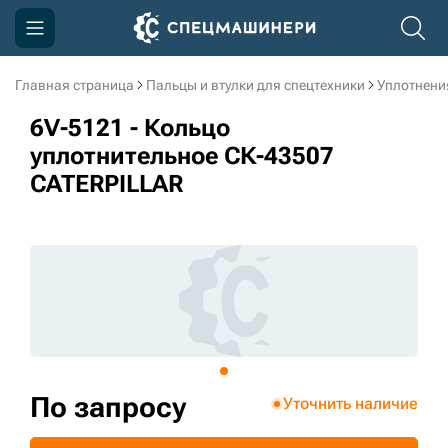
Главная страница
Пальцы и втулки для спецтехники
Уплотнени
Компания
6V-5121 - Кольцо
Акции
уплотнительное СК-43507
CATERPILLAR
Доставка и оплата
Информация
Контакты
3D тур по производству
3D тур по складам
По запросу
Уточнить наличие
sksale@skdst.ru