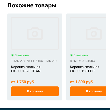
Похожие товары
В наличии
В наличии
TITAN 207-70-14151RC
TITAN 207-70-14151RE
BP 61Q6-31310RC
TITAN 775-HL-300TS
TITA
Коронка скальная
Коронка скальная
СК-0001820 TITAN
СК-0001931 BP
от 1 750 руб
от 1 890 руб
В корзину
В корзину