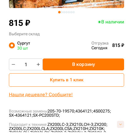
+7 (499) 394-50-93
815 ₽
В наличии
Выберите склад
Сургут
Отгрузка
815 ₽
Сегодня
30 шт
В корзину
Купить в 1 клик
Нашли дешевле? Сообщите!
Возможные замены
205-70-19570;
4364121;
4S00275;
SX-4364121;
SX-PC200STD;
Подходит к технике:
ZX200LC-3;
ZX210LCH-3;
ZX200;
ZX200LC;
ZX200LCLA;
ZX200LCSA;
ZX210H;
ZX210K;
ZX210LCH;
ZX210LCK;
ZX200-3;
ZX210H-3;
ZX210K-3;