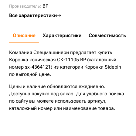
ZX210L-3;
ZX210L3-AP;
ZX210LCK-3;
ZX180LCN-3;
BP
Производитель:
PC200LC-7;
PC200-7;
PC200;
ZX190W-3;
ZX200-5G;
ZX180W;
PC200-5;
PC200LC-5;
PC200-6E;
PC200-8;
Все характеристики
PC200LC-8;
PC200-6;
PC120-5;
PC120-6;
PC200LC-6;
Описание
Характеристики
Совместимость
Д
Компания Спецмашинери предлагает купить
Коронка коническая СК-11105 BP (каталожный
номер sx-4364121) из категории Коронки Sidepin
по выгодной цене.
Цены и наличие обновляются ежедневно.
Доступна покупка под заказ. Для удобного поиска
по сайту вы можете использовать артикул,
каталожный номер или наименование товара.