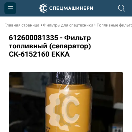
Главная страница
Фильтры для спецтехники
Топливные фильт
Компания
612600081335 - Фильтр
Акции
топливный (сепаратор)
СК-6152160 EKKA
Доставка и оплата
Информация
Контакты
3D тур по производству
3D тур по складам
sksale@skdst.ru