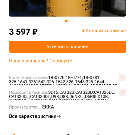
+7 (499) 394-50-93
3 597 ₽
Уточнить наличие
Уточнить наличие
Нашли дешевле? Сообщите!
Возможные замены
1R-0770;
1R-0771;
1R-0781;
326-1641;
3261642;
326-1642;
326-1643;
326-1644;
612600081335;
87970N;
AF25664;
BF1382-SP;
BF1397-SP;
CA1127448;
CU29004;
EK1067;
FS19995;
fs20007;
Подходит к технике:
SD16;
CAT320;
CAT320D;
CAT325DL;
LAF8777;
P228498;
P550626;
P550900;
P614476;
PA3822;
CAT320DL;
CAT330DL;
D9R;
D8R;
D6N-XL;
D6RIII;
D10R;
SC90014;
SK3322;
SN55437;
SN55441;
ST20770;
ST22119;
CAT336DL;
CAT345C;
D6N;
CAT966H;
ZLM50E-5;
D5N;
ZP3152F;
ZL50CN;
SL50W;
CAT966G;
CAT950H;
CAT824H;
EKKA
Производитель:
CAT938G-II;
Все характеристики