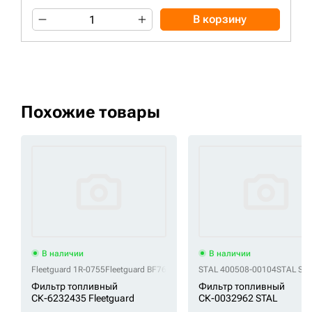
В корзину
Похожие товары
В наличии
В наличии
Fleetguard 1R-0755
Fleetguard BF7639
Fleetguard FF5317
STAL 400508-00104
Fleetguard P551
STAL ST
Фильтр топливный
Фильтр топливный
СК-6232435 Fleetguard
СК-0032962 STAL