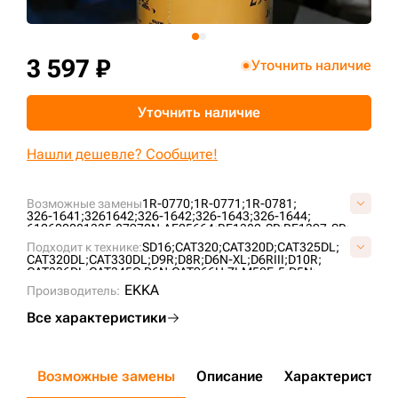
+7 (499) 394-50-93
3 597 ₽
Уточнить наличие
Уточнить наличие
Нашли дешевле? Сообщите!
Возможные замены
1R-0770;
1R-0771;
1R-0781;
326-1641;
3261642;
326-1642;
326-1643;
326-1644;
612600081335;
87970N;
AF25664;
BF1382-SP;
BF1397-SP;
CA1127448;
CU29004;
EK1067;
FS19995;
fs20007;
Подходит к технике:
SD16;
CAT320;
CAT320D;
CAT325DL;
LAF8777;
P228498;
P550626;
P550900;
P614476;
PA3822;
CAT320DL;
CAT330DL;
D9R;
D8R;
D6N-XL;
D6RIII;
D10R;
SC90014;
SK3322;
SN55437;
SN55441;
ST20770;
ST22119;
CAT336DL;
CAT345C;
D6N;
CAT966H;
ZLM50E-5;
D5N;
ZP3152F;
ZL50CN;
SL50W;
CAT966G;
CAT950H;
CAT824H;
EKKA
Производитель:
CAT938G-II;
Все характеристики
Возможные замены
Описание
Характеристики