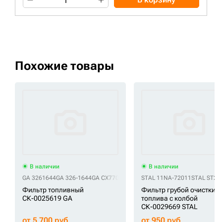
Похожие товары
В наличии
В наличии
GA 3261644
GA 326-1644
GA CX770
GA ST20770
STAL 11NA-72011
STAL ST20
Фильтр топливный
Фильтр грубой очистки
СК-0025619 GA
топлива с колбой
СК-0029669 STAL
от 5 700 руб
от 950 руб