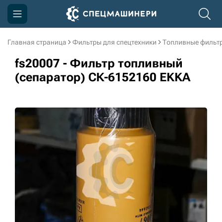
Главная страница
Фильтры для спецтехники
Топливные фильт
Компания
fs20007 - Фильтр топливный
Акции
(сепаратор) СК-6152160 EKKA
Доставка и оплата
Информация
Контакты
3D тур по производству
3D тур по складам
sksale@skdst.ru