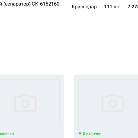
й (сепаратор) СК-6152160
Краснодар
111 шт
7 27
наличии
В наличии