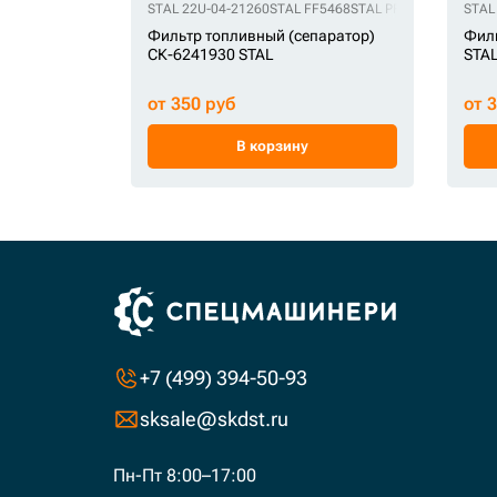
STAL 22U-04-21260
STAL FF5468
STAL PF7830
STAL ST2
STAL
Фильтр топливный (сепаратор)
Фил
СК-6241930 STAL
STA
от 350 руб
от 
В корзину
+7 (499) 394-50-93
sksale@skdst.ru
Пн-Пт 8:00–17:00