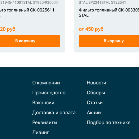
0883
 31945-41001
STAL 31950-93000
STAL 31950-93001
STAL SP2341
STAL 31950-93020
STAL ST22341
STAL 333
ьтр топливный СК-0025611
Фильтр топливный СК-00330
L
STAL
320 руб
от 450 руб
В корзину
В корзину
О компании
Новости
Производство
Обзоры
Вакансии
Статьи
Доставка и оплата
Акции
Реквизиты
Подбор по технике
Лизинг