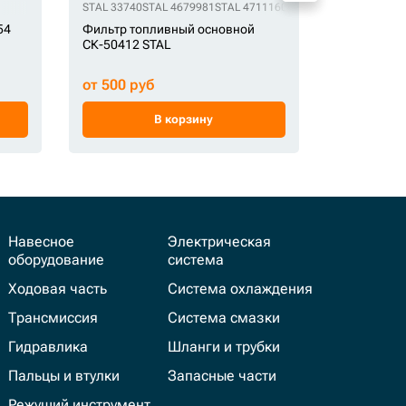
97
STAL 34362.00101
STAL 33740
STAL 34362-00101
STAL 4679981
STAL 517951
STAL 4711160
STAL 5i7951
STAL 4719920
STAL 966396
STAL ST200
STAL 89
ST
54
Фильтр топливный основной
Фильтр то
СК-50412 STAL
STAL
от 500 руб
от 1 485 
В корзину
Навесное
Электрическая
оборудование
система
Ходовая часть
Система охлаждения
Трансмиссия
Система смазки
Гидравлика
Шланги и трубки
Пальцы и втулки
Запасные части
Режущий инструмент