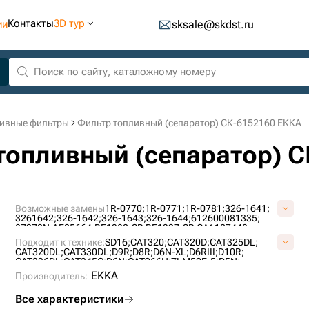
Контакты
3D тур
ии
sksale@skdst.ru
ивные фильтры
Фильтр топливный (сепаратор) СК-6152160 EKKA
 топливный (сепаратор) 
Возможные замены
1R-0770;
1R-0771;
1R-0781;
326-1641;
3261642;
326-1642;
326-1643;
326-1644;
612600081335;
87970N;
AF25664;
BF1382-SP;
BF1397-SP;
CA1127448;
CU29004;
EK1067;
FS19995;
fs20007;
LAF8777;
P228498;
Подходит к технике:
SD16;
CAT320;
CAT320D;
CAT325DL;
P550626;
P550900;
P614476;
PA3822;
SC90014;
SK3322;
CAT320DL;
CAT330DL;
D9R;
D8R;
D6N-XL;
D6RIII;
D10R;
SN55437;
SN55441;
ST20770;
ST22119;
ZP3152F;
CAT336DL;
CAT345C;
D6N;
CAT966H;
ZLM50E-5;
D5N;
ZL50CN;
SL50W;
CAT966G;
CAT950H;
CAT824H;
CAT938G-II;
EKKA
Производитель:
Все характеристики