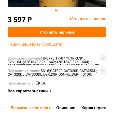
+7 (499) 394-50-93
3 597 ₽
Уточнить наличие
Уточнить наличие
Нашли дешевле? Сообщите!
Возможные замены
1R-0770;
1R-0771;
1R-0781;
326-1641;
3261642;
326-1642;
326-1643;
326-1644;
612600081335;
87970N;
AF25664;
BF1382-SP;
BF1397-SP;
CA1127448;
CU29004;
EK1067;
FS19995;
fs20007;
Подходит к технике:
SD16;
CAT320;
CAT320D;
CAT325DL;
LAF8777;
P228498;
P550626;
P550900;
P614476;
PA3822;
CAT320DL;
CAT330DL;
D9R;
D8R;
D6N-XL;
D6RIII;
D10R;
SC90014;
SK3322;
SN55437;
SN55441;
ST20770;
ST22119;
CAT336DL;
CAT345C;
D6N;
CAT966H;
ZLM50E-5;
D5N;
ZP3152F;
ZL50CN;
SL50W;
CAT966G;
CAT950H;
CAT824H;
EKKA
Производитель:
CAT938G-II;
Все характеристики
Возможные замены
Описание
Характеристики