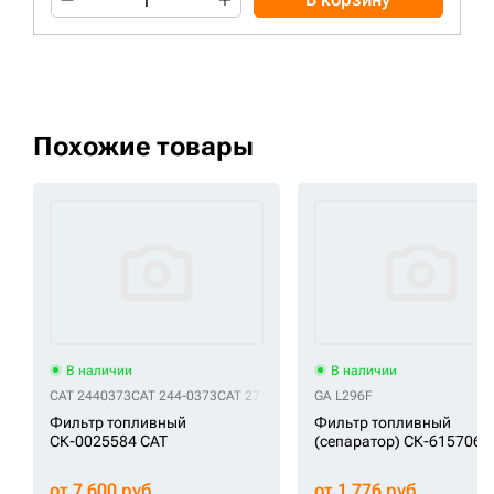
Похожие товары
В наличии
В наличии
CAT 2440373
CAT 244-0373
CAT 2715076
CAT 271-5076
GA L296F
CAT 3087298
CAT
Фильтр топливный
Фильтр топливный
СК-0025584 CAT
(сепаратор) СК-6157068
от 7 600 руб
от 1 776 руб