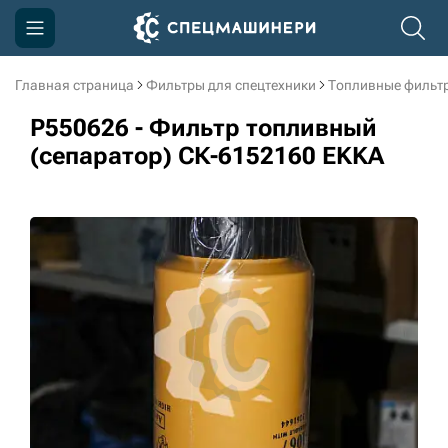
Главная страница
Фильтры для спецтехники
Топливные фильт
Компания
P550626 - Фильтр топливный
Акции
(сепаратор) СК-6152160 EKKA
Доставка и оплата
Информация
Контакты
3D тур по производству
3D тур по складам
sksale@skdst.ru